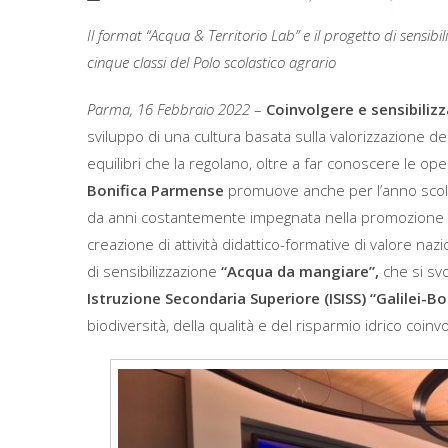
Il format “Acqua & Territorio Lab” e il progetto di sensi
cinque classi del Polo scolastico agrario
Parma, 16 Febbraio 2022
–
Coinvolgere e
sensibiliz
sviluppo di una cultura basata sulla valorizzazione de
equilibri che la regolano, oltre a far conoscere le opere 
Bonifica Parmense
promuove anche per l’anno scola
da anni costantemente impegnata nella promozione e di
creazione di attività didattico-formative di valore naz
di sensibilizzazione
“Acqua da mangiare”,
che si sv
Istruzione Secondaria Superiore (ISISS) “Galilei-Boc
biodiversità, della qualità e del risparmio idrico coin