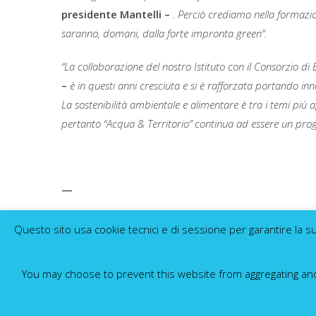
presidente Mantelli –
. Perciò crediamo nella formazion
saranno, domani, dalla forte impronta green”.
“La collaborazione del nostro Istituto con il Consorzio di
–
è in questi anni cresciuta e si è rafforzata portando i
La sostenibilità ambientale e alimentare è tra i temi più a
pertanto “Acqua & Territorio” continua ad essere un prog
—
Ufficio Comunicazione e Relazioni Esterne
Questo sito usa cookie tecnici e di sessione per garantire la su
ANBI – Consorzio della Bonifica Parmense
You may choose to prevent this website from aggregating and a
Web:
bonifica.pr.it