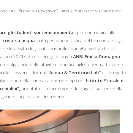
bilizzazione “Acqua da mangiare” coinvolgeranno nei prossimi mesi
zare gli studenti sui temi ambientali
per contribuire allo
lla
risorsa acqua
, sulla gestione idraulica del territorio e sugli
e le attività degli enti consortili: sono gli obiettivi che la
stico 2021/22 con i progetti targati
ANBI Emilia-Romagna
–
vulgazione delle attività di bonifica agli studenti attraverso la
ionale – ovvero il format
“Acqua & Territorio Lab”
e il progetto
olgeranno nella rinnovata partnership con l’
Istituto Statale di
chialini”,
orientato alla formazione dei ragazzi sui temi della
volgendo cinque classi di studenti.