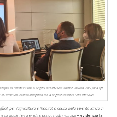
llegata da remoto insieme ai dirigenti consortili Nico Alberti e Gabriella Olari, parla agli
ini” di Parma-San Secondo dialogando con la dirigente scolastica Anna Rita Sicuri.
ficili per l’agricoltura e l’habitat a causa della severità idrica ci
o e su quale Terra erediteranno i nostri ragazzi
– evidenzia la