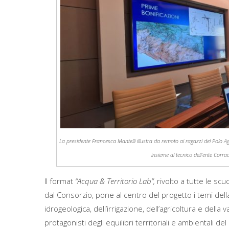
La presidente Francesca Mantelli illustra da remoto ai ragazzi del Polo Ag
insieme al tecnico dell’ente Corr
Il format
“Acqua & Territorio Lab”,
rivolto a tutte le sc
dal Consorzio, pone al centro del progetto i temi della s
idrogeologica, dell’irrigazione, dell’agricoltura e della 
protagonisti degli equilibri territoriali e ambientali 