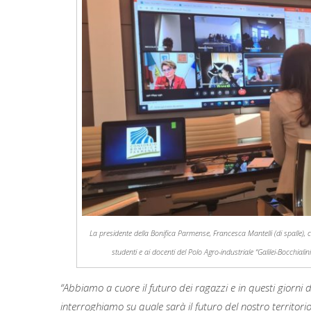
La presidente della Bonifica Parmense, Francesca Mantelli (di spalle), co
studenti e ai docenti del Polo Agro-industriale “Galilei-Bocchial
“Abbiamo a cuore il futuro dei ragazzi e in questi giorni dif
interroghiamo su quale sarà il futuro del nostro territori