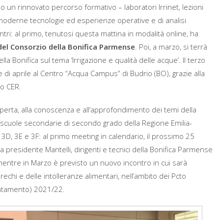
rso un rinnovato percorso formativo – laboratori Irrinet, lezioni
ù moderne tecnologie ed esperienze operative e di analisi
contri: al primo, tenutosi questa mattina in modalità online, ha
del Consorzio della Bonifica Parmense
. Poi, a marzo, si terrà
a Bonifica sul tema ‘Irrigazione e qualità delle acque’. Il terzo
 di aprile al Centro “Acqua Campus” di Budrio (BO), grazie alla
io CER.
operta, alla conoscenza e all’approfondimento dei temi della
 scuole secondarie di secondo grado della Regione Emilia-
 3D, 3E e 3F: al primo meeting in calendario, il prossimo 25
a presidente Mantelli, dirigenti e tecnici della Bonifica Parmense
 mentre in Marzo è previsto un nuovo incontro in cui sarà
prechi e delle intolleranze alimentari, nell’ambito dei Pcto
entamento) 2021/22.