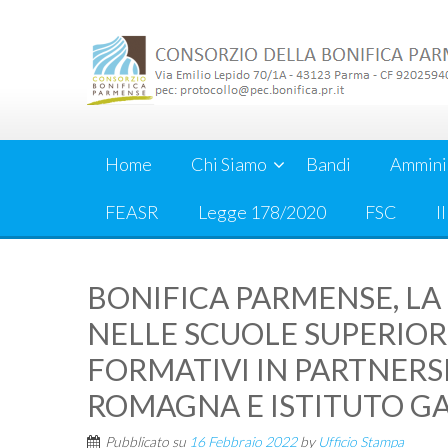
Skip
to
content
Home
Chi Siamo
Bandi
Ammini
FEASR
Legge 178/2020
FSC
I
BONIFICA PARMENSE, LA
NELLE SCUOLE SUPERIORI:
FORMATIVI IN PARTNERSH
ROMAGNA E ISTITUTO GA
Pubblicato su
16 Febbraio 2022
by
Ufficio Stampa