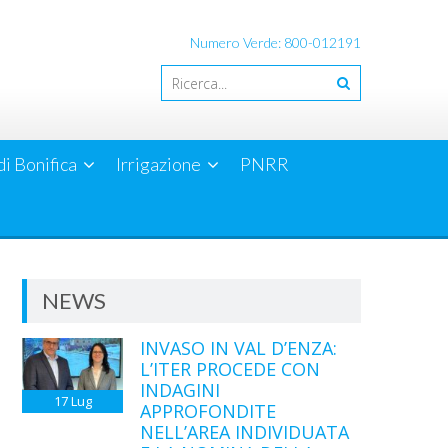
Numero Verde: 800-012191
di Bonifica
Irrigazione
PNRR
NEWS
INVASO IN VAL D’ENZA:
L’ITER PROCEDE CON
INDAGINI
17
Lug
APPROFONDITE
NELL’AREA INDIVIDUATA