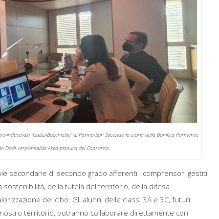
ro-industriale “Galilei-Bocchialini” di Parma-San Secondo la storia della Bonifica Parmense
ado Dodi, responsabile Area pianura del Consorzio.
uole secondarie di secondo grado afferenti i comprensori gestiti
ostenibilità, della tutela del territorio, della difesa
valorizzazione del cibo. Gli alunni delle classi 3A e 3C, futuri
del nostro territorio, potranno collaborare direttamente con