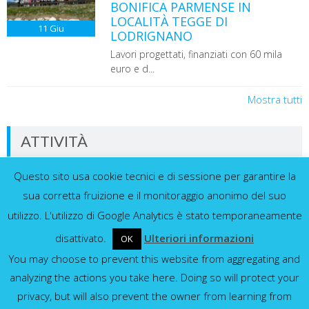
BONIFICA PARMENSE IN
LOCALITÀ TEGGE DI
11
Giu
LODRIGNANO
Lavori progettati, finanziati con 60 mila
euro e d...
Mostra tutti
ATTIVITÀ
Questo sito usa cookie tecnici e di sessione per garantire la
Dati in tempo reale dalla nostra rete di
sensori
sua corretta fruizione e il monitoraggio anonimo del suo
utilizzo. L'utilizzo di Google Analytics è stato temporaneamente
disattivato.
Ulteriori informazioni
OK
You may choose to prevent this website from aggregating and
Idrometri e pluviometri
analyzing the actions you take here. Doing so will protect your
privacy, but will also prevent the owner from learning from
Mostra tutti