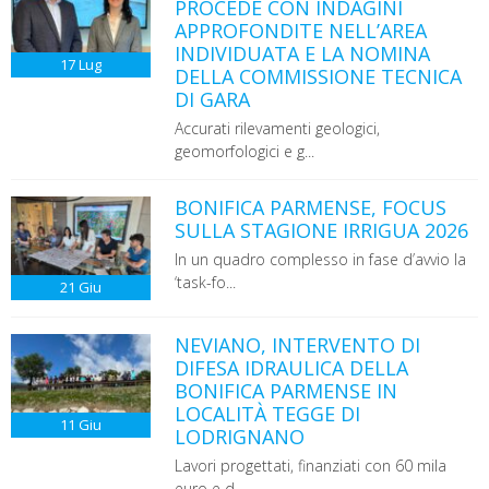
PROCEDE CON INDAGINI
APPROFONDITE NELL’AREA
INDIVIDUATA E LA NOMINA
17
Lug
DELLA COMMISSIONE TECNICA
DI GARA
Accurati rilevamenti geologici,
geomorfologici e g...
BONIFICA PARMENSE, FOCUS
SULLA STAGIONE IRRIGUA 2026
In un quadro complesso in fase d’avvio la
‘task-fo...
21
Giu
NEVIANO, INTERVENTO DI
DIFESA IDRAULICA DELLA
BONIFICA PARMENSE IN
LOCALITÀ TEGGE DI
11
Giu
LODRIGNANO
Lavori progettati, finanziati con 60 mila
euro e d...