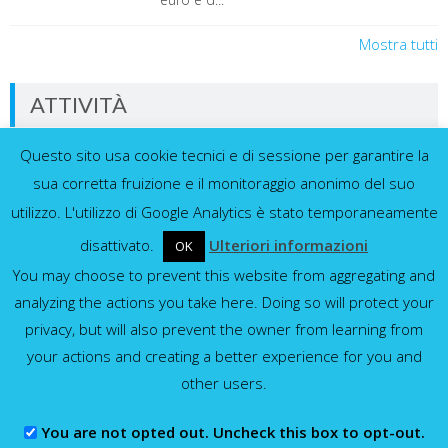
Mostra tutti
ATTIVITÀ
Questo sito usa cookie tecnici e di sessione per garantire la
Dati in tempo reale dalla nostra rete di
sensori
sua corretta fruizione e il monitoraggio anonimo del suo
utilizzo. L'utilizzo di Google Analytics è stato temporaneamente
disattivato.
Ulteriori informazioni
OK
You may choose to prevent this website from aggregating and
Idrometri e pluviometri
analyzing the actions you take here. Doing so will protect your
privacy, but will also prevent the owner from learning from
Mostra tutti
your actions and creating a better experience for you and
other users.
You are not opted out. Uncheck this box to opt-out.
Consorzio della Bonifica Parmense