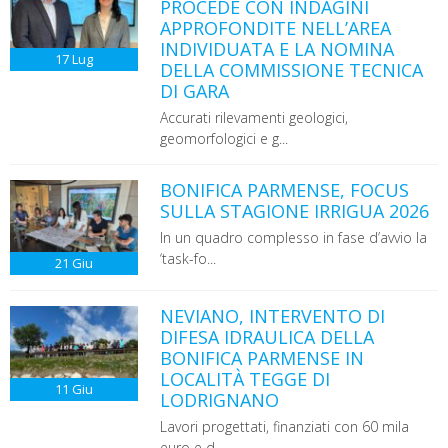
PROCEDE CON INDAGINI
APPROFONDITE NELL’AREA
INDIVIDUATA E LA NOMINA
17
Lug
DELLA COMMISSIONE TECNICA
DI GARA
Accurati rilevamenti geologici,
geomorfologici e g...
BONIFICA PARMENSE, FOCUS
SULLA STAGIONE IRRIGUA 2026
In un quadro complesso in fase d’avvio la
‘task-fo...
21
Giu
NEVIANO, INTERVENTO DI
DIFESA IDRAULICA DELLA
BONIFICA PARMENSE IN
LOCALITÀ TEGGE DI
11
Giu
LODRIGNANO
Lavori progettati, finanziati con 60 mila
euro e d...