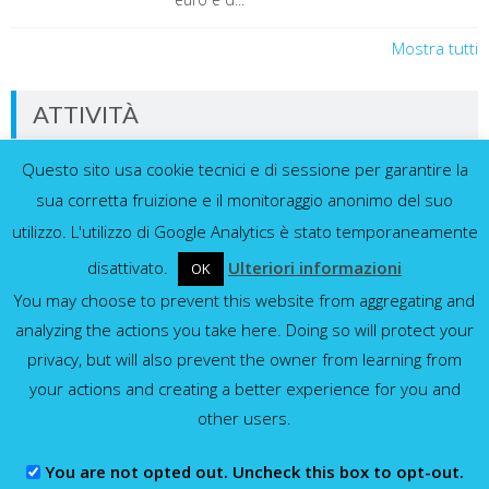
Mostra tutti
ATTIVITÀ
Questo sito usa cookie tecnici e di sessione per garantire la
Dati in tempo reale dalla nostra rete di
sensori
sua corretta fruizione e il monitoraggio anonimo del suo
utilizzo. L'utilizzo di Google Analytics è stato temporaneamente
disattivato.
Ulteriori informazioni
OK
You may choose to prevent this website from aggregating and
Idrometri e pluviometri
analyzing the actions you take here. Doing so will protect your
privacy, but will also prevent the owner from learning from
Mostra tutti
your actions and creating a better experience for you and
other users.
You are not opted out. Uncheck this box to opt-out.
Consorzio della Bonifica Parmense