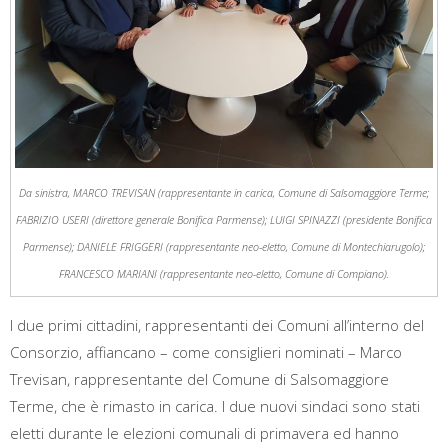
Da sinistra, MARCO TREVISAN (rappresentante in carica, Comune di Salsomaggiore Terme;
FABRIZIO USERI (direttore generale Bonifica Parmense); LUIGI SPINAZZI (presidente Bonifica
Parmense); DANIELE FRIGGERI (rappresentante neo-eletto, Comune di Montechiarugolo);
FRANCESCO MARIANI (rappresentante neo-eletto, Comune di Compiano).
I due primi cittadini, rappresentanti dei Comuni all’interno del
Consorzio, affiancano – come consiglieri nominati – Marco
Trevisan, rappresentante del Comune di Salsomaggiore
Terme, che è rimasto in carica. I due nuovi sindaci sono stati
eletti durante le elezioni comunali di primavera ed hanno