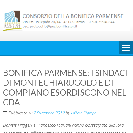
Skip
to
content
BONIFICA PARMENSE: I SINDACI
DI MONTECHIARUGOLO E DI
COMPIANO ESORDISCONO NEL
CDA
Pubblicato su
2 Dicembre 2019
by
Ufficio Stampa
Daniele Friggeri e Francesco Mariani hanno partecipato alla loro