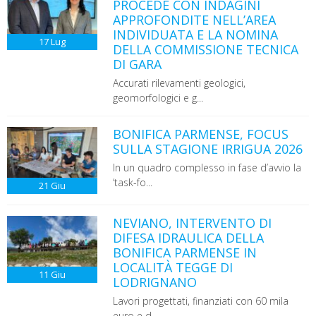
PROCEDE CON INDAGINI
APPROFONDITE NELL’AREA
INDIVIDUATA E LA NOMINA
17
Lug
DELLA COMMISSIONE TECNICA
DI GARA
Accurati rilevamenti geologici,
geomorfologici e g...
BONIFICA PARMENSE, FOCUS
SULLA STAGIONE IRRIGUA 2026
In un quadro complesso in fase d’avvio la
‘task-fo...
21
Giu
NEVIANO, INTERVENTO DI
DIFESA IDRAULICA DELLA
BONIFICA PARMENSE IN
LOCALITÀ TEGGE DI
11
Giu
LODRIGNANO
Lavori progettati, finanziati con 60 mila
euro e d...