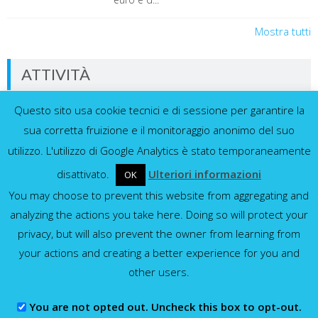
Mostra tutti
ATTIVITÀ
Questo sito usa cookie tecnici e di sessione per garantire la
Dati in tempo reale dalla nostra rete di
sensori
sua corretta fruizione e il monitoraggio anonimo del suo
utilizzo. L'utilizzo di Google Analytics è stato temporaneamente
disattivato.
Ulteriori informazioni
OK
You may choose to prevent this website from aggregating and
Idrometri e pluviometri
analyzing the actions you take here. Doing so will protect your
privacy, but will also prevent the owner from learning from
Mostra tutti
your actions and creating a better experience for you and
other users.
You are not opted out. Uncheck this box to opt-out.
Consorzio della Bonifica Parmense