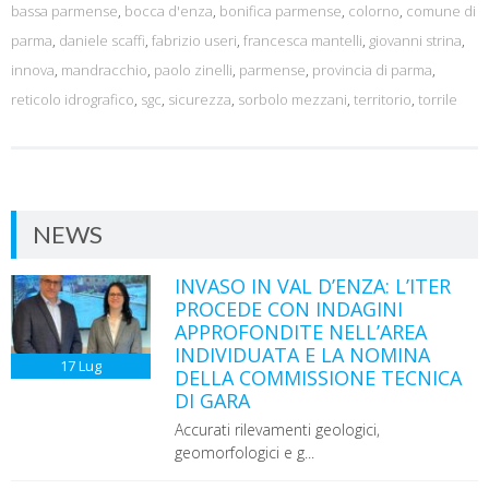
bassa parmense
,
bocca d'enza
,
bonifica parmense
,
colorno
,
comune di
parma
,
daniele scaffi
,
fabrizio useri
,
francesca mantelli
,
giovanni strina
,
innova
,
mandracchio
,
paolo zinelli
,
parmense
,
provincia di parma
,
reticolo idrografico
,
sgc
,
sicurezza
,
sorbolo mezzani
,
territorio
,
torrile
NEWS
INVASO IN VAL D’ENZA: L’ITER
PROCEDE CON INDAGINI
APPROFONDITE NELL’AREA
INDIVIDUATA E LA NOMINA
17
Lug
DELLA COMMISSIONE TECNICA
DI GARA
Accurati rilevamenti geologici,
geomorfologici e g...