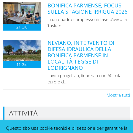
BONIFICA PARMENSE, FOCUS
SULLA STAGIONE IRRIGUA 2026
In un quadro complesso in fase d’avvio la
‘task-fo...
21
Giu
NEVIANO, INTERVENTO DI
DIFESA IDRAULICA DELLA
BONIFICA PARMENSE IN
LOCALITÀ TEGGE DI
11
Giu
LODRIGNANO
Lavori progettati, finanziati con 60 mila
euro e d...
Mostra tutti
ATTIVITÀ
Questo sito usa cookie tecnici e di sessione per garantire la
Dati in tempo reale dalla nostra rete di