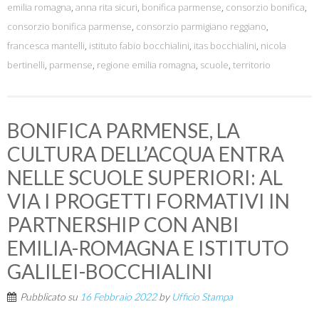
emilia romagna
,
anna rita sicuri
,
bonifica parmense
,
consorzio bonifica
,
consorzio bonifica parmense
,
consorzio parmigiano reggiano
,
francesca mantelli
,
istituto fabio bocchialini
,
itas bocchialini
,
nicola
bertinelli
,
parmense
,
regione emilia romagna
,
scuole
,
territorio
BONIFICA PARMENSE, LA
CULTURA DELL’ACQUA ENTRA
NELLE SCUOLE SUPERIORI: AL
VIA I PROGETTI FORMATIVI IN
PARTNERSHIP CON ANBI
EMILIA-ROMAGNA E ISTITUTO
GALILEI-BOCCHIALINI
Pubblicato su
16 Febbraio 2022
by
Ufficio Stampa