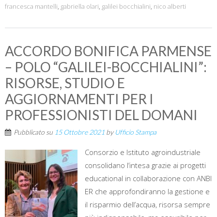
francesca mantelli
,
gabriella olari
,
galilei bocchialini
,
nico alberti
ACCORDO BONIFICA PARMENSE
– POLO “GALILEI-BOCCHIALINI”:
RISORSE, STUDIO E
AGGIORNAMENTI PER I
PROFESSIONISTI DEL DOMANI
Pubblicato su
15 Ottobre 2021
by
Ufficio Stampa
Consorzio e Istituto agroindustriale
consolidano l’intesa grazie ai progetti
educational in collaborazione con ANBI
ER che approfondiranno la gestione e
il risparmio dell’acqua, risorsa sempre