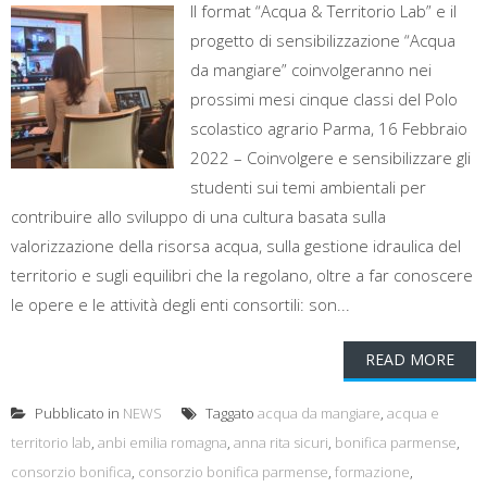
Il format “Acqua & Territorio Lab” e il
progetto di sensibilizzazione “Acqua
da mangiare” coinvolgeranno nei
prossimi mesi cinque classi del Polo
scolastico agrario Parma, 16 Febbraio
2022 – Coinvolgere e sensibilizzare gli
studenti sui temi ambientali per
contribuire allo sviluppo di una cultura basata sulla
valorizzazione della risorsa acqua, sulla gestione idraulica del
territorio e sugli equilibri che la regolano, oltre a far conoscere
le opere e le attività degli enti consortili: son...
READ MORE
Pubblicato in
NEWS
Taggato
acqua da mangiare
,
acqua e
territorio lab
,
anbi emilia romagna
,
anna rita sicuri
,
bonifica parmense
,
consorzio bonifica
,
consorzio bonifica parmense
,
formazione
,