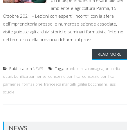
più indispensabile, ma esauribile per
ambiente e agricoltura Parma, 15
Ottobre 2021 – Lezioni con esperti, incontri con la sfera
dell’imprenditoria presso le numerose aziende associate,
visite guidate agli archivi storici e seminari formativi all’interno
del territorio della provincia di Parma: il pross...
READ MORE
Pubblicato in
NEWS
Taggato
anbi emilia romagna
,
anna rita
sicuri
,
bonifica parmense
,
consorzio bonifica
,
consorzio bonifica
parmense
,
formazione
,
francesca mantelli
,
galilei bocchialini
,
isiss
,
scuole
NEWS