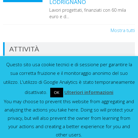
LODRIGNANO
Lavori progettati, finanziati con 60 mila
euro e d...
Mostra tutti
ATTIVITÀ
Questo sito usa cookie tecnici e di sessione per garantire la
Dati in tempo reale dalla nostra rete di
sensori
sua corretta fruizione e il monitoraggio anonimo del suo
utilizzo. L'utilizzo di Google Analytics è stato temporaneamente
disattivato.
Ulteriori informazioni
OK
You may choose to prevent this website from aggregating and
Idrometri e pluviometri
analyzing the actions you take here. Doing so will protect your
privacy, but will also prevent the owner from learning from
Mostra tutti
your actions and creating a better experience for you and
other users.