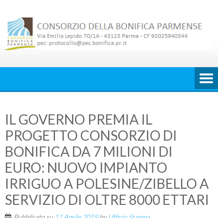
Skip
to
content
IL GOVERNO PREMIA IL
PROGETTO CONSORZIO DI
BONIFICA DA 7 MILIONI DI
EURO: NUOVO IMPIANTO
IRRIGUO A POLESINE/ZIBELLO A
SERVIZIO DI OLTRE 8000 ETTARI
Pubblicato su
11 Aprile 2019
by
Ufficio Stampa