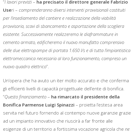
“
I lavori previsti
–
ha precisato il direttore generale Fabrizio
Use
ri –
comprenderanno diversi interventi provvisionali costituiti
per l’insediamento del cantiere e realizzazione della viabilità
provvisoria, scavi di sbancamento e asportazione della scogliera
esistente. Successivamente realizzeremo le diaframmature in
cemento armato, edificheremo il nuovo manufatto comprensivo
delle due elettropompe di portata 1.650 l/s e di tutta l’impiantistica
elettromeccanica necessaria al loro funzionamento, compreso un
nuovo quadro elettrico
”.
Un’opera che ha avuto un iter molto accurato e che conferma
gli efficienti livelli di capacità progettuale dell’ente di bonifica.
“
Questo finanziamento
–
ha rimarcato il presidente della
Bonifica Parmense Luigi Spinazzi
– proietta l’estesa area
servita nel futuro fornendo al contempo nuove garanzie grazie
ad un impianto innovativo che riuscirà a far fronte alle
esigenze di un territorio a fortissima vocazione agricola che
ne