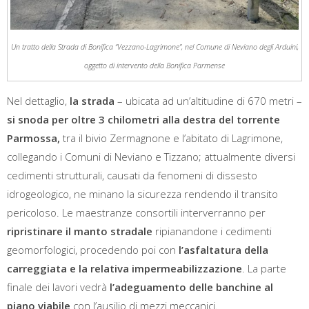
Un tratto della Strada di Bonifica “Vezzano-Lagrimone”, nel Comune di Neviano degli Arduini,
oggetto di intervento della Bonifica Parmense
Nel dettaglio,
la strada
– ubicata ad un’altitudine di 670 metri –
si snoda per oltre 3 chilometri alla destra del torrente
Parmossa,
tra il bivio Zermagnone e l’abitato di Lagrimone,
collegando i Comuni di Neviano e Tizzano; attualmente diversi
cedimenti strutturali, causati da fenomeni di dissesto
idrogeologico, ne minano la sicurezza rendendo il transito
pericoloso. Le maestranze consortili interverranno per
ripristinare il manto stradale
ripianandone i cedimenti
geomorfologici, procedendo poi con
l’asfaltatura della
carreggiata e la relativa impermeabilizzazione
. La parte
finale dei lavori vedrà
l’adeguamento delle banchine al
piano viabile
con l’ausilio di mezzi meccanici.