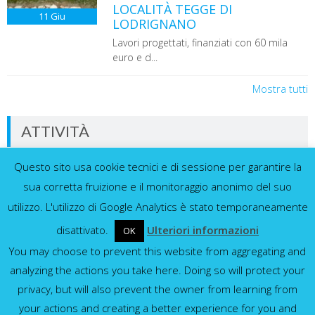
LOCALITÀ TEGGE DI
11
Giu
LODRIGNANO
Lavori progettati, finanziati con 60 mila
euro e d...
Mostra tutti
ATTIVITÀ
Questo sito usa cookie tecnici e di sessione per garantire la
Dati in tempo reale dalla nostra rete di
sensori
sua corretta fruizione e il monitoraggio anonimo del suo
utilizzo. L'utilizzo di Google Analytics è stato temporaneamente
disattivato.
Ulteriori informazioni
OK
You may choose to prevent this website from aggregating and
Idrometri e pluviometri
analyzing the actions you take here. Doing so will protect your
privacy, but will also prevent the owner from learning from
Mostra tutti
your actions and creating a better experience for you and