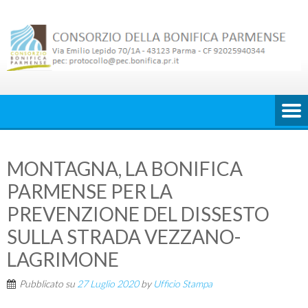
Skip
to
content
MONTAGNA, LA BONIFICA
PARMENSE PER LA
PREVENZIONE DEL DISSESTO
SULLA STRADA VEZZANO-
LAGRIMONE
Pubblicato su
27 Luglio 2020
by
Ufficio Stampa