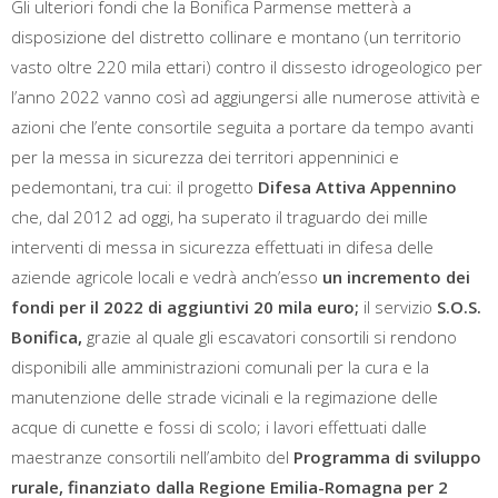
Gli ulteriori fondi che la Bonifica Parmense metterà a
disposizione del distretto collinare e montano (un territorio
vasto oltre 220 mila ettari) contro il dissesto idrogeologico per
l’anno 2022 vanno così ad aggiungersi alle numerose attività e
azioni che l’ente consortile seguita a portare da tempo avanti
per la messa in sicurezza dei territori appenninici e
pedemontani, tra cui: il progetto
Difesa Attiva Appennino
che, dal 2012 ad oggi, ha superato il traguardo dei mille
interventi di messa in sicurezza effettuati in difesa delle
aziende agricole locali e vedrà anch’esso
un incremento dei
fondi per il 2022 di aggiuntivi 20 mila euro;
il servizio
S.O.S.
Bonifica,
grazie al quale gli escavatori consortili si rendono
disponibili alle amministrazioni comunali per la cura e la
manutenzione delle strade vicinali e la regimazione delle
acque di cunette e fossi di scolo; i lavori effettuati dalle
maestranze consortili nell’ambito del
Programma di sviluppo
rurale, finanziato dalla Regione Emilia-Romagna per 2