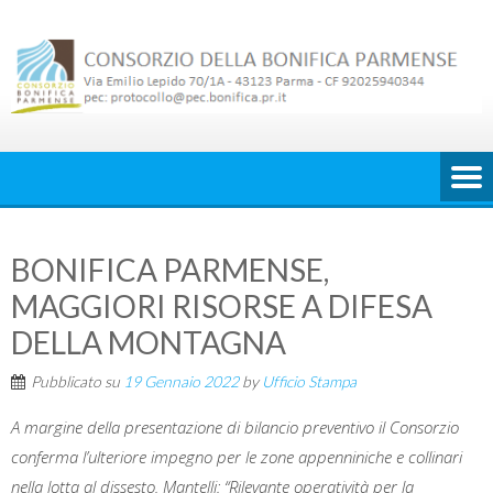
Skip
to
content
BONIFICA PARMENSE,
MAGGIORI RISORSE A DIFESA
DELLA MONTAGNA
Pubblicato su
19 Gennaio 2022
by
Ufficio Stampa
A margine della presentazione di bilancio preventivo il Consorzio
conferma l’ulteriore impegno per le zone appenniniche e collinari
nella lotta al dissesto. Mantelli: “Rilevante operatività per la