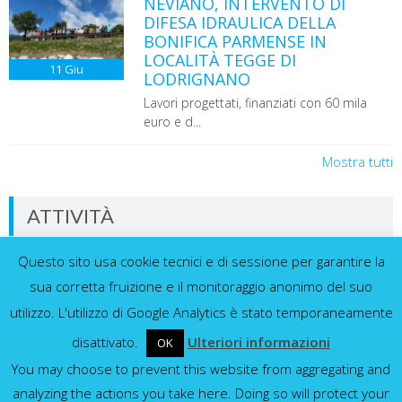
NEVIANO, INTERVENTO DI
DIFESA IDRAULICA DELLA
BONIFICA PARMENSE IN
LOCALITÀ TEGGE DI
11
Giu
LODRIGNANO
Lavori progettati, finanziati con 60 mila
euro e d...
Mostra tutti
ATTIVITÀ
Questo sito usa cookie tecnici e di sessione per garantire la
Dati in tempo reale dalla nostra rete di
sensori
sua corretta fruizione e il monitoraggio anonimo del suo
utilizzo. L'utilizzo di Google Analytics è stato temporaneamente
disattivato.
Ulteriori informazioni
OK
You may choose to prevent this website from aggregating and
Idrometri e pluviometri
analyzing the actions you take here. Doing so will protect your