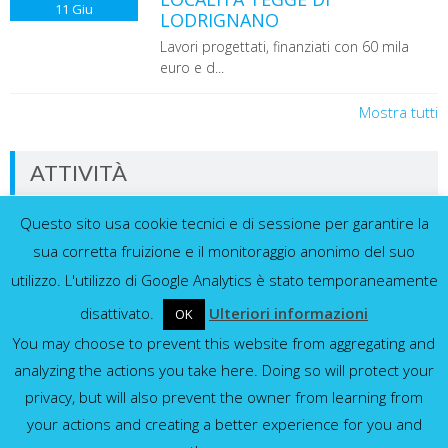
11
Giu
LODRIGNANO
Lavori progettati, finanziati con 60 mila
euro e d...
Mostra tutti
ATTIVITÀ
Questo sito usa cookie tecnici e di sessione per garantire la
Dati in tempo reale dalla nostra rete di
sensori
sua corretta fruizione e il monitoraggio anonimo del suo
utilizzo. L'utilizzo di Google Analytics è stato temporaneamente
disattivato.
Ulteriori informazioni
OK
You may choose to prevent this website from aggregating and
Idrometri e pluviometri
analyzing the actions you take here. Doing so will protect your
privacy, but will also prevent the owner from learning from
Mostra tutti
your actions and creating a better experience for you and