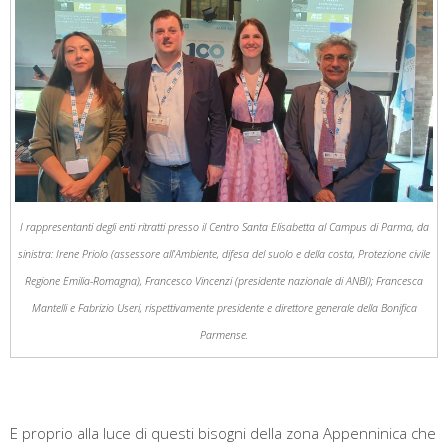
I rappresentanti degli enti ritratti presso il Centro Santa Elisabetta al Campus di Parma, da
sinistra: Irene Priolo (assessore all’Ambiente, difesa del suolo e della costa, Protezione civile
Regione Emilia-Romagna), Francesco Vincenzi (presidente nazionale di ANBI); Francesca
Mantelli e Fabrizio Useri, rispettivamente presidente e direttore generale della Bonifica
Parmense.
E proprio alla luce di questi bisogni della zona Appenninica che