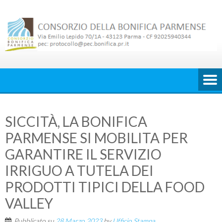
Skip
to
content
SICCITÀ, LA BONIFICA
PARMENSE SI MOBILITA PER
GARANTIRE IL SERVIZIO
IRRIGUO A TUTELA DEI
PRODOTTI TIPICI DELLA FOOD
VALLEY
Pubblicato su
28 Marzo 2023
by
Ufficio Stampa