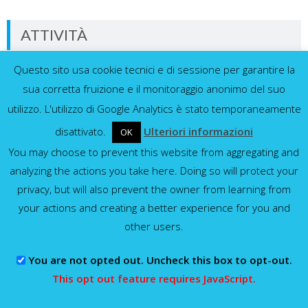
ATTIVITÀ
Questo sito usa cookie tecnici e di sessione per garantire la
Dati in tempo reale dalla nostra rete di
sensori
sua corretta fruizione e il monitoraggio anonimo del suo
utilizzo. L'utilizzo di Google Analytics è stato temporaneamente
disattivato.
Ulteriori informazioni
OK
You may choose to prevent this website from aggregating and
Idrometri e pluviometri
analyzing the actions you take here. Doing so will protect your
privacy, but will also prevent the owner from learning from
Mostra tutti
your actions and creating a better experience for you and
other users.
You are not opted out. Uncheck this box to opt-out.
Consorzio della Bonifica Parmense
This opt out feature requires JavaScript.
WordPress Theme
:
AccessPress Lite