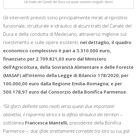
Un tratto del Canale del Duca sul quale saranno eseguiti i lavori.
Gli interventi previsti sono principalmente mirati al ripristino
funzionale, strutturale e idraulico di alcuni tratti del Canale del
Duca e della condotta di Medesano, attraverso migliorie sul
rivestimento e sulle opere esistenti;
nel dettaglio, il quadro
economico complessivo è pari a 3.310.000 euro,
finanziato per 2.709.821,03 euro dal Ministero
dell’Agricoltura, della Sovranità Alimentare e delle Foreste
(MASAF) all’interno della Legge di Bilancio 178/2020; per
100.000,00 euro dalla Regione Emilia-Romagna; e per
500.178,97 euro dal Consorzio della Bonifica Parmense.
“Gli sforzi dell’ente sono rivolti verso questi due importanti
obbiettivi, il risparmio idrico e la difesa idraulica dei territori
–
sottolinea
Francesca Mantelli,
presidente della Bonifica
Parmense –
: due sfide strettamente correlate tra loro su cui, già