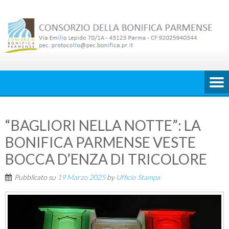
Skip
to
content
“BAGLIORI NELLA NOTTE”: LA
BONIFICA PARMENSE VESTE
BOCCA D’ENZA DI TRICOLORE
Pubblicato su
19 Marzo 2025
by
Ufficio Stampa