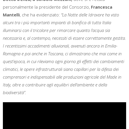
personalmente la presidente del Consorzio,
Francesca
Mantelli
, che ha evidenziato:
“La Notte delle Idrovore ha visto
alcuni tra i più importanti impianti di bonifica di tutta Italia
illuminarsi con il tricolore per rimarcare quanto l’acqua sia
necessaria e, al contempo, necessiti di essere correttamente gestita.
I recentissimi accadimenti alluvionali, avvenuti ancora in Emilia-
Romagna e poi anche in Toscana, ci dimostrano che mai come in
quest’epoca, in cui rileviamo ogni giorno gli effetti dei cambiamenti
climatici, le opere infrastrutturali siano capillari per la difesa dei
comprensori e indispensabili alle produzioni agricole del Made in
Italy, oltre a contribuire agli equilibri dell’ambiente e della
biodiversità”.