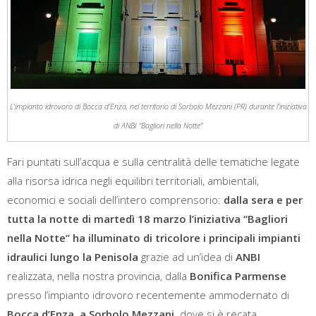
L’impianto idrovoro di Bocca d’Enza, nel territorio di Sorbolo Mezzani (PR) durante l’iniziativa
di ANBI “Bagliori nella Notte”
Fari puntati sull’acqua e sulla centralità delle tematiche legate
alla risorsa idrica negli equilibri territoriali, ambientali,
economici e sociali dell’intero comprensorio:
dalla sera e per
tutta la notte di martedì 18 marzo l’iniziativa “Bagliori
nella Notte” ha illuminato di tricolore
i principali impianti
idraulici lungo la Penisola
grazie ad un’idea di
ANBI
realizzata, nella nostra provincia, dalla
Bonifica Parmense
presso l’impianto idrovoro recentemente ammodernato di
Bocca d’Enza, a Sorbolo Mezzani,
dove si è recata