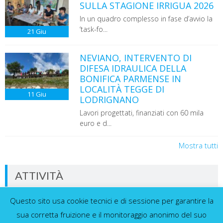
SULLA STAGIONE IRRIGUA 2026
In un quadro complesso in fase d’avvio la
‘task-fo...
21
Giu
NEVIANO, INTERVENTO DI
DIFESA IDRAULICA DELLA
BONIFICA PARMENSE IN
LOCALITÀ TEGGE DI
11
Giu
LODRIGNANO
Lavori progettati, finanziati con 60 mila
euro e d...
Mostra tutti
ATTIVITÀ
Questo sito usa cookie tecnici e di sessione per garantire la
Dati in tempo reale dalla nostra rete di
sensori
sua corretta fruizione e il monitoraggio anonimo del suo