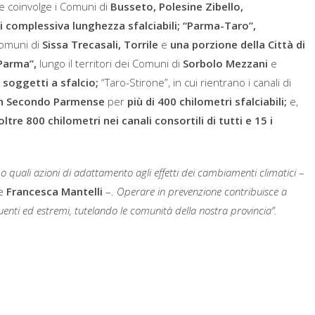
 coinvolge i Comuni di
Busseto, Polesine Zibello,
i complessiva lunghezza sfalciabili;
“Parma-Taro”,
Comuni di
Sissa Trecasali, Torrile
e
una porzione della Città di
-Parma”,
lungo il territori dei Comuni di
Sorbolo Mezzani
e
 soggetti a sfalcio;
“Taro-Stirone”, in cui rientrano i canali di
an Secondo Parmense
per
più di 400 chilometri sfalciabili;
e,
oltre 800 chilometri nei canali consortili di tutti e 15 i
po quali azioni di adattamento agli effetti dei cambiamenti climatici
–
se
Francesca Mantelli
–.
Operare in prevenzione contribuisce a
quenti ed estremi, tutelando le comunità della nostra provincia”.