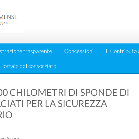
strazione trasparente
Concessioni
Il Contributo 
l Portale del consorziato
00 CHILOMETRI DI SPONDE DI
CIATI PER LA SICUREZZA
RIO
ne di euro