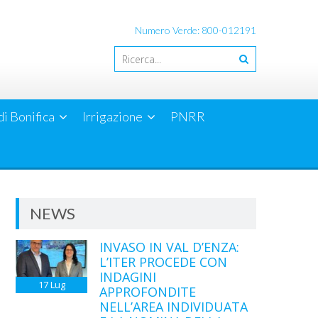
Numero Verde: 800-012191
di Bonifica
Irrigazione
PNRR
NEWS
INVASO IN VAL D’ENZA:
L’ITER PROCEDE CON
INDAGINI
17
Lug
APPROFONDITE
NELL’AREA INDIVIDUATA