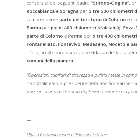
consorziali dei seguenti bacini:
“Stirone-Ongina”,
che
Roccabianca e Soragna
per
oltre 500 chilometri d
comprendente
parte del territorio di Colorno
e i 
Parma
per
più di 400 chilometri sfalciabili; “Enza
parte di Colorno
e
Parma
per
oltre 400 chilometri
Fontanellato, Fontevivo, Medesano, Noceto e S
infine, un’ulteriore esecuzione di lavori di sfalcio per
comuni della pianura.
“Operazioni capillari di sicurezza e pulizia messe in cam
ha sottolineato la presidente della Bonifica Parmen
porre in sicurezza i territori dagli eventi, sempre più fre
—
Ufficio Comunicazione e Relazioni Esterne