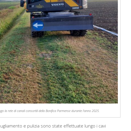
go la rete di canali consortili della Bonifica Parmense durante l’anno 2025.
spugliamento e pulizia sono state effettuate lungo i cavi