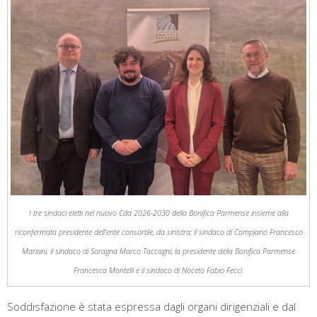
I tre sindaci eletti nel nuovo Cda 2026-2030 della Bonifica Parmense insieme alla
riconfermata presidente dell’ente consortile, da sinistra: il sindaco di Compiano Francesco
Mariani, il sindaco di Soragna Marco Taccagni, la presidente della Bonifica Parmense
Francesca Mantelli e il sindaco di Noceto Fabio Fecci.
Soddisfazione è stata espressa dagli organi dirigenziali e dal