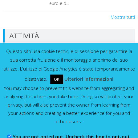
euro e d...
Mostra tutti
ATTIVITÀ
Questo sito usa cookie tecnici e di sessione per garantire la
Dati in tempo reale dalla nostra rete di
sensori
sua corretta fruizione e il monitoraggio anonimo del suo
utilizzo. L'utilizzo di Google Analytics è stato temporaneamente
disattivato.
Ulteriori informazioni
OK
You may choose to prevent this website from aggregating and
Idrometri e pluviometri
analyzing the actions you take here. Doing so will protect your
privacy, but will also prevent the owner from learning from
Mostra tutti
your actions and creating a better experience for you and
other users.
You are not opted out. Uncheck this box to opt-out.