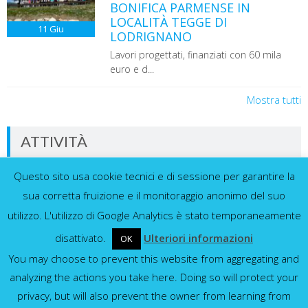
BONIFICA PARMENSE IN
LOCALITÀ TEGGE DI
11
Giu
LODRIGNANO
Lavori progettati, finanziati con 60 mila
euro e d...
Mostra tutti
ATTIVITÀ
Questo sito usa cookie tecnici e di sessione per garantire la
Dati in tempo reale dalla nostra rete di
sensori
sua corretta fruizione e il monitoraggio anonimo del suo
utilizzo. L'utilizzo di Google Analytics è stato temporaneamente
disattivato.
Ulteriori informazioni
OK
You may choose to prevent this website from aggregating and
Idrometri e pluviometri
analyzing the actions you take here. Doing so will protect your
privacy, but will also prevent the owner from learning from
Mostra tutti