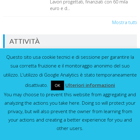
Lavori progettati, finanziati con 60 mila
euro e d...
Mostra tutti
ATTIVITÀ
Questo sito usa cookie tecnici e di sessione per garantire la
Dati in tempo reale dalla nostra rete di
sensori
sua corretta fruizione e il monitoraggio anonimo del suo
utilizzo. L'utilizzo di Google Analytics è stato temporaneamente
disattivato.
Ulteriori informazioni
OK
You may choose to prevent this website from aggregating and
Idrometri e pluviometri
analyzing the actions you take here. Doing so will protect your
privacy, but will also prevent the owner from learning from
Mostra tutti
your actions and creating a better experience for you and
other users.