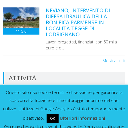
NEVIANO, INTERVENTO DI
DIFESA IDRAULICA DELLA
BONIFICA PARMENSE IN
LOCALITÀ TEGGE DI
11
Giu
LODRIGNANO
Lavori progettati, finanziati con 60 mila
euro e d...
Mostra tutti
ATTIVITÀ
Questo sito usa cookie tecnici e di sessione per garantire la
Dati in tempo reale dalla nostra rete di
sensori
sua corretta fruizione e il monitoraggio anonimo del suo
utilizzo. L'utilizzo di Google Analytics è stato temporaneamente
disattivato.
Ulteriori informazioni
OK
You may choose to prevent this website from aggregating and