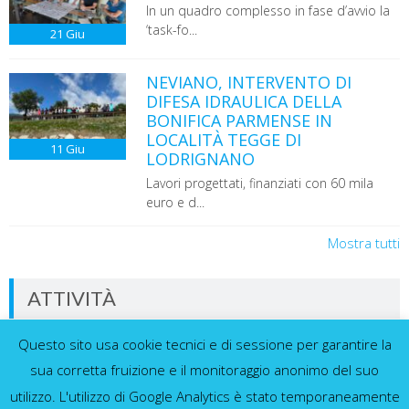
In un quadro complesso in fase d’avvio la
‘task-fo...
21
Giu
NEVIANO, INTERVENTO DI
DIFESA IDRAULICA DELLA
BONIFICA PARMENSE IN
LOCALITÀ TEGGE DI
11
Giu
LODRIGNANO
Lavori progettati, finanziati con 60 mila
euro e d...
Mostra tutti
ATTIVITÀ
Questo sito usa cookie tecnici e di sessione per garantire la
Dati in tempo reale dalla nostra rete di
sensori
sua corretta fruizione e il monitoraggio anonimo del suo
utilizzo. L'utilizzo di Google Analytics è stato temporaneamente