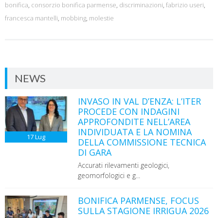
bonifica
,
consorzio bonifica parmense
,
discriminazioni
,
fabrizio useri
,
francesca mantelli
,
mobbing
,
molestie
NEWS
INVASO IN VAL D’ENZA: L’ITER
PROCEDE CON INDAGINI
APPROFONDITE NELL’AREA
INDIVIDUATA E LA NOMINA
17
Lug
DELLA COMMISSIONE TECNICA
DI GARA
Accurati rilevamenti geologici,
geomorfologici e g...
BONIFICA PARMENSE, FOCUS
SULLA STAGIONE IRRIGUA 2026