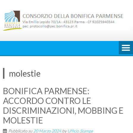
Skip
to
content
molestie
BONIFICA PARMENSE:
ACCORDO CONTRO LE
DISCRIMINAZIONI, MOBBING E
MOLESTIE
Pubblicato su
20 Marzo 2024
by
Ufficio Stampa