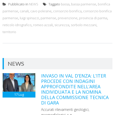
Pubblicato in
NEWS
Taggato
bassa
,
bassa parmense
,
bonifica
parmense
,
canali
,
cavo polesine
,
consorzio bonifica
,
consorzio bonifica
parmense
,
luigi spinazzi
,
parmense
,
prevenzione
,
provincia di parma
,
reticolo idrografico
,
romeo azzali
,
sicurezza
,
sorbolo mezzani
,
territorio
NEWS
INVASO IN VAL D’ENZA: L’ITER
PROCEDE CON INDAGINI
APPROFONDITE NELL’AREA
INDIVIDUATA E LA NOMINA
17
Lug
DELLA COMMISSIONE TECNICA
DI GARA
Accurati rilevamenti geologici,
geomorfologici e g...