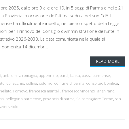
re 2025, dalle ore 9 alle ore 19, in 5 seggi di Parma e nelle 21
la Provincia In occasione dell’ultima seduta del suo CdA il
mense ha ufficialmente indetto, nel pieno rispetto della Legge
ioni per il rinnovo del Consiglio d’Amministrazione dell’Ente in
trativo 2026-2030. La data comunicata nella quale si
à domenica 14 dicembr...
READ MORE
i
,
anbi emilia romagna
,
appennino
,
bardi
,
bassa
,
bassa parmense
,
eto
,
collecchio
,
collina
,
colorno
,
comune di parma
,
consorzio bonifica
,
nellato
,
Fornovo
,
francesca mantelli
,
francesco vincenzi
,
langhirano
,
na
,
pellegrino parmense
,
provincia di parma
,
Salsomaggiore Terme
,
san
raversetolo