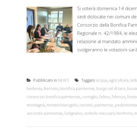
Si voterà domenica 14 dicemb
sedi dislocate nei comuni del
Consorzio della Bonifica Par
Regionale n. 42/1984, le elez
relazione al mandato amminis
svolgeranno le votazioni sar
Pubblicato in
NEWS
Taggato
acqua
,
agricoltura
,
anb
bedonia
,
Berceto
,
bonifica parmense
,
borgo val di taro
,
buss
consorzio bonifica parmense
,
corniglio
,
felino
,
fidenza
,
fonta
montagna
,
montechiarugolo
,
noceto
,
parmense
,
pedemonta
secondo parmense
,
Solignano
,
sorbolo mezzani
,
territorio
,
t