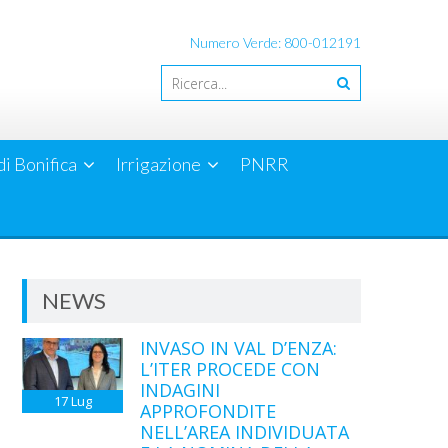
Numero Verde: 800-012191
di Bonifica
Irrigazione
PNRR
NEWS
INVASO IN VAL D’ENZA:
L’ITER PROCEDE CON
INDAGINI
17
Lug
APPROFONDITE
NELL’AREA INDIVIDUATA