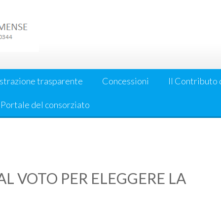
strazione trasparente
Concessioni
Il Contributo 
l Portale del consorziato
AL VOTO PER ELEGGERE LA