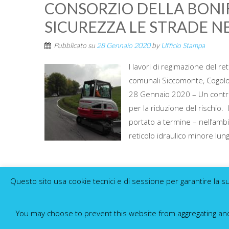
CONSORZIO DELLA BONIF
SICUREZZA LE STRADE N
Pubblicato su
28 Gennaio 2020
by
Ufficio Stampa
I lavori di regimazione del re
comunali Siccomonte, Cogolon
28 Gennaio 2020 – Un contri
per la riduzione del rischio.
portato a termine – nell’ambi
reticolo idraulico minore lungo
Questo sito usa cookie tecnici e di sessione per garantire la su
Pubblicato in
NEWS
Taggato
bonifica parmense
,
ca
parmense
,
provincia di parma
,
reticolo idrografico
,
sicurezza
You may choose to prevent this website from aggregating and a