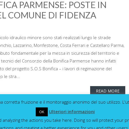
ICA PARMENSE: POSTE IN
EL COMUNE DI FIDENZA
ticolo idraulico minore sono stati realizzati lungo le strade
chio, Lazzarino, Monfestone, Costa Ferrari e Castellaro Parma,
buto fondamentale per la messa in sicurezza del territorio e
 I tecnici del Consorzio della Bonifica Parmense hanno infatti
to del progetto S.O.S Bonifica – i lavori di regimazione del
 le stra...
READ MORE
a corretta fruizione e il monitoraggio anonimo del suo utilizzo. L'
nali
,
consorzio bonifica
,
consorzio bonifica parmense
,
fidenza
,
Ulteriori informazioni
OK
,
sos bonifica
,
territorio
nalyzing the actions you take here. Doing so will protect your pr
actions and creating a better experience for you and other users