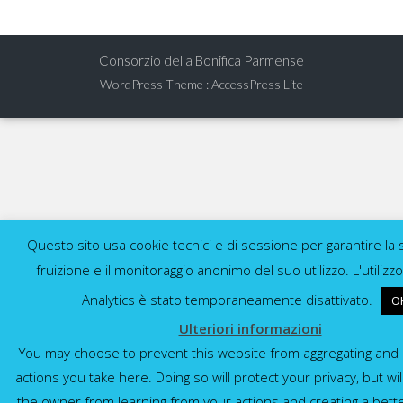
Consorzio della Bonifica Parmense
WordPress Theme
:
AccessPress Lite
Questo sito usa cookie tecnici e di sessione per garantire la 
fruizione e il monitoraggio anonimo del suo utilizzo. L'utilizz
Analytics è stato temporaneamente disattivato.
O
Ulteriori informazioni
You may choose to prevent this website from aggregating and 
actions you take here. Doing so will protect your privacy, but wil
the owner from learning from your actions and creating a bett