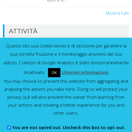
Mostra tutti
ATTIVITÀ
Questo sito usa cookie tecnici e di sessione per garantire la
Dati in tempo reale dalla nostra rete di
sensori
sua corretta fruizione e il monitoraggio anonimo del suo
utilizzo. L'utilizzo di Google Analytics è stato temporaneamente
disattivato.
Ulteriori informazioni
OK
You may choose to prevent this website from aggregating and
Idrometri e pluviometri
analyzing the actions you take here. Doing so will protect your
privacy, but will also prevent the owner from learning from
Mostra tutti
your actions and creating a better experience for you and
other users.
You are not opted out. Uncheck this box to opt-out.
Consorzio della Bonifica Parmense