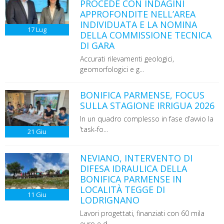
PROCEDE CON INDAGINI
APPROFONDITE NELL’AREA
INDIVIDUATA E LA NOMINA
17
Lug
DELLA COMMISSIONE TECNICA
DI GARA
Accurati rilevamenti geologici,
geomorfologici e g...
BONIFICA PARMENSE, FOCUS
SULLA STAGIONE IRRIGUA 2026
In un quadro complesso in fase d’avvio la
‘task-fo...
21
Giu
NEVIANO, INTERVENTO DI
DIFESA IDRAULICA DELLA
BONIFICA PARMENSE IN
LOCALITÀ TEGGE DI
11
Giu
LODRIGNANO
Lavori progettati, finanziati con 60 mila
euro e d...