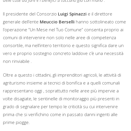
delle cose da fare e i benefici si toccano già con mano”
.
Il presidente del Consorzio
Luigi Spinazzi
e il direttore
generale dell’ente
Meuccio Berselli
hanno sottolineato come
l’operazione “Un Mese nel Tuo Comune” consenta proprio ai
comuni di intervenire non solo nelle aree di competenza
consortile, ma nell’intero territorio e questo significa dare un
vero e proprio sostegno concreto laddove c’è una necessità
non rinviabile .
Oltre a questo i cittadini, gli imprenditori agricoli, le attività di
agriturismo insieme ai tecnici di bonifica e a quelli comunali
rappresentano oggi , soprattutto nelle aree più impervie a
volte disagiate, le sentinelle di monitoraggio più presenti in
grado di segnalare per tempo le criticità su cui intervenire
prima che si verifichino come in passato danni ingenti alle
prime piogge.