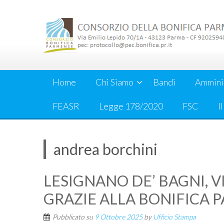
Skip
to
content
Home
Chi Siamo
Bandi
Ammini
FEASR
Legge 178/2020
FSC
I
andrea borchini
LESIGNANO DE’ BAGNI, V
GRAZIE ALLA BONIFICA 
Pubblicato su
9 Ottobre 2025
by
Ufficio Stampa