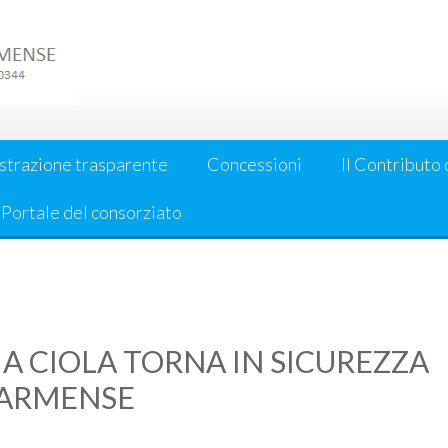
strazione trasparente
Concessioni
Il Contributo 
l Portale del consorziato
IA CIOLA TORNA IN SICUREZZA
PARMENSE