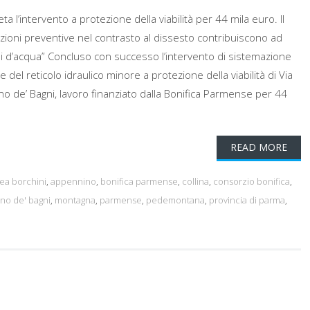
ta l’intervento a protezione della viabilità per 44 mila euro. Il
azioni preventive nel contrasto al dissesto contribuiscono ad
oni d’acqua” Concluso con successo l’intervento di sistemazione
 del reticolo idraulico minore a protezione della viabilità di Via
no de’ Bagni, lavoro finanziato dalla Bonifica Parmense per 44
.
READ MORE
ea borchini
,
appennino
,
bonifica parmense
,
collina
,
consorzio bonifica
,
ano de' bagni
,
montagna
,
parmense
,
pedemontana
,
provincia di parma
,