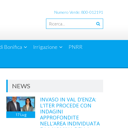
Numero Verde: 800-012191
di Bonifica
Irrigazione
PNRR
NEWS
INVASO IN VAL D’ENZA:
L’ITER PROCEDE CON
INDAGINI
17
Lug
APPROFONDITE
NELL’AREA INDIVIDUATA