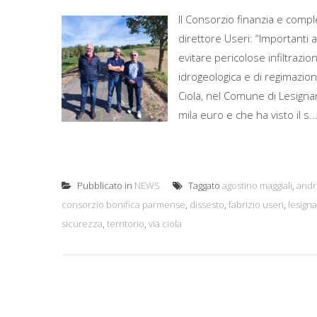
Il Consorzio finanzia e comple
direttore Useri: “Importanti 
evitare pericolose infiltrazi
idrogeologica e di regimazione
Ciola, nel Comune di Lesigna
mila euro e che ha visto il s..
Pubblicato in
NEWS
Taggato
agostino maggiali
,
andr
consorzio bonifica parmense
,
dissesto
,
fabrizio useri
,
lesign
sicurezza
,
territorio
,
via ciola