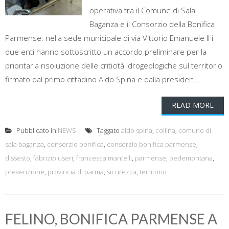
operativa tra il Comune di Sala
Baganza e il Consorzio della Bonifica
Parmense: nella sede municipale di via Vittorio Emanuele II i
due enti hanno sottoscritto un accordo preliminare per la
prioritaria risoluzione delle criticità idrogeologiche sul territorio
firmato dal primo cittadino Aldo Spina e dalla presiden...
READ MORE
Pubblicato in
NEWS
Taggato
aldo spina
,
collina
,
comune di
sala baganza
,
consorzio bonifica
,
consorzio bonifica parmense
,
dissesto
,
fabrizio useri
,
francesca mantelli
,
parmense
,
pedemontana
,
prevenzione
,
provincia di parma
,
sicurezza
,
territorio
FELINO, BONIFICA PARMENSE A