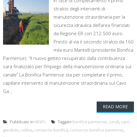
In fase di completamento il primo
stralcio degli interventi di
manutenzione straordinaria per la
sicurezza idraulica dell’area finanziati
da Regione ER con 212.500 euro.
Presto al via il secondo stralcio da 160
mila euro Mantelli (presidente Bonifica
Parmense): “Il nuovo gettito recuperato dalla contribuenza
sarà finalizzato per l’impiego della manutenzione ordinaria sul
canale” La Bonifica Parmense sta per completare il primo,
capillare intervento di manutenzione straordinaria sul Cavo
Ga...
READ MORE
Pubblicato in
NEWS
Taggato
bonifica parmense
,
canali
,
cavo
gandiolo
,
collina
,
consorzio bonifica
,
consorzio bonifica parmense
,