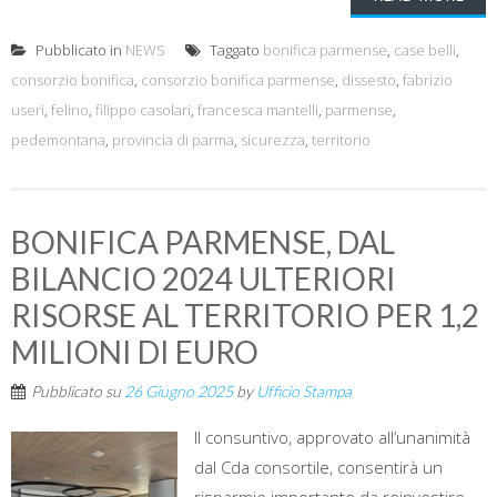
Pubblicato in
NEWS
Taggato
bonifica parmense
,
case belli
,
consorzio bonifica
,
consorzio bonifica parmense
,
dissesto
,
fabrizio
useri
,
felino
,
filippo casolari
,
francesca mantelli
,
parmense
,
pedemontana
,
provincia di parma
,
sicurezza
,
territorio
BONIFICA PARMENSE, DAL
BILANCIO 2024 ULTERIORI
RISORSE AL TERRITORIO PER 1,2
MILIONI DI EURO
Pubblicato su
26 Giugno 2025
by
Ufficio Stampa
Il consuntivo, approvato all’unanimità
dal Cda consortile, consentirà un