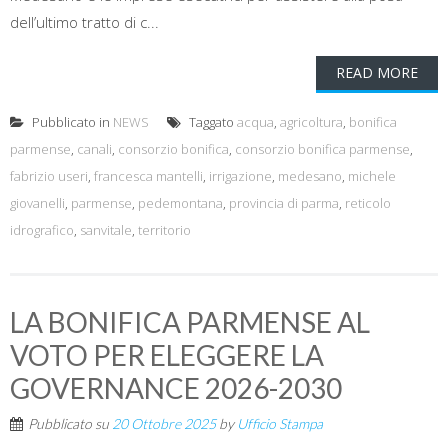
dell’ultimo tratto di c...
READ MORE
Pubblicato in
NEWS
Taggato
acqua
,
agricoltura
,
bonifica
parmense
,
canali
,
consorzio bonifica
,
consorzio bonifica parmense
,
fabrizio useri
,
francesca mantelli
,
irrigazione
,
medesano
,
michele
giovanelli
,
parmense
,
pedemontana
,
provincia di parma
,
reticolo
idrografico
,
sanvitale
,
territorio
LA BONIFICA PARMENSE AL
VOTO PER ELEGGERE LA
GOVERNANCE 2026-2030
Pubblicato su
20 Ottobre 2025
by
Ufficio Stampa