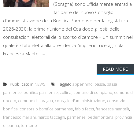
(Soragna) sono ufficialmente entrati a
far parte del nuovo Consiglio
d’amministrazione della Bonifica Parmense per la legislatura
2026-2030: la prima riunione del Cda dopo gli esiti delle
consultazioni elettorali dello scorso dicembre – un summit nel
quale è stata eletta alla presidenza l’imprenditrice agricola
Francesca Mantelli – ...
READ MORE
Pubblicato in
NEWS
Taggato
appennino
,
bassa
,
bassa
parmense
,
bonifica parmense
,
collina
,
comune di compiano
,
comune di
noceto
,
comune di soragna
,
consiglio d'amministrazione
,
consorzio
bonifica
,
consorzio bonifica parmense
,
fabio fecci
,
francesca mantelli
,
francesco mariani
,
marco taccagni
,
parmense
,
pedemontana
,
provincia
di parma
,
territorio