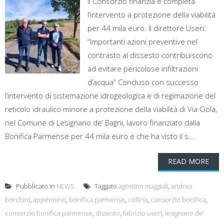
Il Consorzio finanzia e completa
l’intervento a protezione della viabilità
per 44 mila euro. Il direttore Useri:
“Importanti azioni preventive nel
contrasto al dissesto contribuiscono
ad evitare pericolose infiltrazioni
d’acqua” Concluso con successo
l’intervento di sistemazione idrogeologica e di regimazione del
reticolo idraulico minore a protezione della viabilità di Via Ciola,
nel Comune di Lesignano de’ Bagni, lavoro finanziato dalla
Bonifica Parmense per 44 mila euro e che ha visto il s...
READ MORE
Pubblicato in
NEWS
Taggato
agostino maggiali
,
andrea
borchini
,
appennino
,
bonifica parmense
,
collina
,
consorzio bonifica
,
consorzio bonifica parmense
,
dissesto
,
fabrizio useri
,
lesignano de'