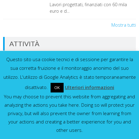
Lavori progettati, finanziati con 60 mila
euro e d...
Mostra tutti
ATTIVITÀ
Questo sito usa cookie tecnici e di sessione per garantire la
Dati in tempo reale dalla nostra rete di
sensori
sua corretta fruizione e il monitoraggio anonimo del suo
utilizzo. L'utilizzo di Google Analytics è stato temporaneamente
disattivato.
Ulteriori informazioni
OK
You may choose to prevent this website from aggregating and
Idrometri e pluviometri
analyzing the actions you take here. Doing so will protect your
privacy, but will also prevent the owner from learning from
Mostra tutti
your actions and creating a better experience for you and
other users.