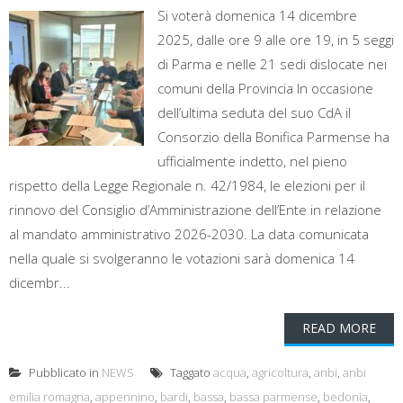
Si voterà domenica 14 dicembre
2025, dalle ore 9 alle ore 19, in 5 seggi
di Parma e nelle 21 sedi dislocate nei
comuni della Provincia In occasione
dell’ultima seduta del suo CdA il
Consorzio della Bonifica Parmense ha
ufficialmente indetto, nel pieno
rispetto della Legge Regionale n. 42/1984, le elezioni per il
rinnovo del Consiglio d’Amministrazione dell’Ente in relazione
al mandato amministrativo 2026-2030. La data comunicata
nella quale si svolgeranno le votazioni sarà domenica 14
dicembr...
READ MORE
Pubblicato in
NEWS
Taggato
acqua
,
agricoltura
,
anbi
,
anbi
emilia romagna
,
appennino
,
bardi
,
bassa
,
bassa parmense
,
bedonia
,