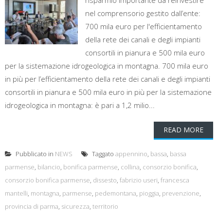
risparmio importante da reinvestire
nel comprensorio gestito dall’ente:
700 mila euro per l'efficientamento
della rete dei canali e degli impianti
consortili in pianura e 500 mila euro
per la sistemazione idrogeologica in montagna. 700 mila euro
in più per l’efficientamento della rete dei canali e degli impianti
consortili in pianura e 500 mila euro in più per la sistemazione
idrogeologica in montagna: è pari a 1,2 milio...
READ MORE
Pubblicato in
NEWS
Taggato
appennino
,
bassa
,
bassa
parmense
,
bilancio
,
bonifica parmense
,
collina
,
consorzio bonifica
,
consorzio bonifica parmense
,
dissesto
,
fabrizio useri
,
francesca
mantelli
,
montagna
,
parmense
,
pedemontana
,
pioggia
,
prevenzione
,
provincia di parma
,
sicurezza
,
territorio