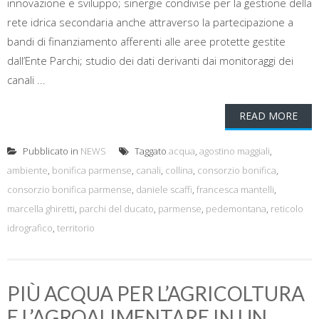
innovazione e sviluppo; sinergie condivise per la gestione della
rete idrica secondaria anche attraverso la partecipazione a
bandi di finanziamento afferenti alle aree protette gestite
dall’Ente Parchi; studio dei dati derivanti dai monitoraggi dei
canali ...
READ MORE
Pubblicato in
NEWS
Taggato
acqua
,
agostino maggiali
,
ambiente
,
bonifica parmense
,
canali
,
collina
,
consorzio bonifica
,
consorzio bonifica parmense
,
daniele scaffi
,
francesca mantelli
,
marcella ghiretti
,
parchi del ducato
,
parmense
,
pedemontana
,
reticolo
idrografico
,
territorio
PIÙ ACQUA PER L’AGRICOLTURA
E L’AGROALIMENTARE IN UN