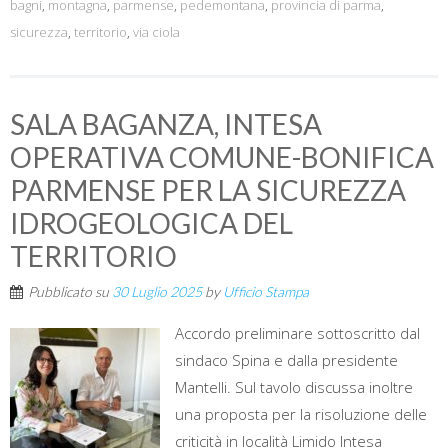
bagni
,
montagna
,
parmense
,
pedemontana
,
provincia di parma
,
sicurezza
,
territorio
,
via ciola
SALA BAGANZA, INTESA
OPERATIVA COMUNE-BONIFICA
PARMENSE PER LA SICUREZZA
IDROGEOLOGICA DEL
TERRITORIO
Pubblicato su
30 Luglio 2025
by
Ufficio Stampa
Accordo preliminare sottoscritto dal
sindaco Spina e dalla presidente
Mantelli. Sul tavolo discussa inoltre
una proposta per la risoluzione delle
criticità in località Limido Intesa