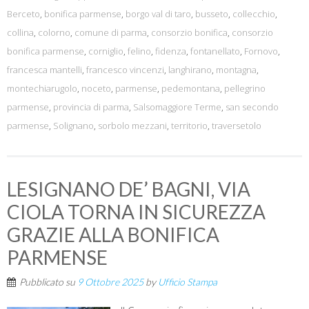
Berceto
,
bonifica parmense
,
borgo val di taro
,
busseto
,
collecchio
,
collina
,
colorno
,
comune di parma
,
consorzio bonifica
,
consorzio
bonifica parmense
,
corniglio
,
felino
,
fidenza
,
fontanellato
,
Fornovo
,
francesca mantelli
,
francesco vincenzi
,
langhirano
,
montagna
,
montechiarugolo
,
noceto
,
parmense
,
pedemontana
,
pellegrino
parmense
,
provincia di parma
,
Salsomaggiore Terme
,
san secondo
parmense
,
Solignano
,
sorbolo mezzani
,
territorio
,
traversetolo
LESIGNANO DE’ BAGNI, VIA
CIOLA TORNA IN SICUREZZA
GRAZIE ALLA BONIFICA
PARMENSE
Pubblicato su
9 Ottobre 2025
by
Ufficio Stampa