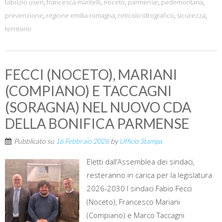
fabrizio useri
,
francesca mantelli
,
noceto
,
parmense
,
pedemontana
,
prevenzione
,
regione emilia romagna
,
reticolo idrografico
,
sicurezza
,
territorio
FECCI (NOCETO), MARIANI
(COMPIANO) E TACCAGNI
(SORAGNA) NEL NUOVO CDA
DELLA BONIFICA PARMENSE
Pubblicato su
16 Febbraio 2026
by
Ufficio Stampa
Eletti dall’Assemblea dei sindaci,
resteranno in carica per la legislatura
2026-2030 I sindaci Fabio Fecci
(Noceto), Francesco Mariani
(Compiano) e Marco Taccagni