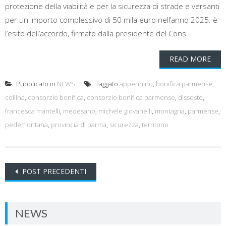
protezione della viabilità e per la sicurezza di strade e versanti
per un importo complessivo di 50 mila euro nell’anno 2025: è
l’esito dell’accordo, firmato dalla presidente del Cons...
READ MORE
Pubblicato in
NEWS
Taggato
appennino
,
bonifica parmense
,
collina
,
consorzio bonifica
,
consorzio bonifica parmense
,
dissesto
,
francesca mantelli
,
medesano
,
michele giovanelli
,
montagna
,
parmense
,
pedemontana
,
provincia di parma
,
sicurezza
,
territorio
navigazione
POST PRECEDENTI
dei
Post
NEWS