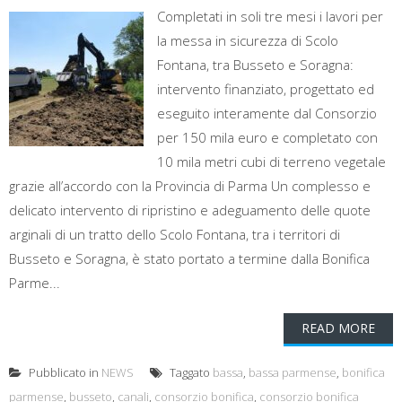
Completati in soli tre mesi i lavori per
la messa in sicurezza di Scolo
Fontana, tra Busseto e Soragna:
intervento finanziato, progettato ed
eseguito interamente dal Consorzio
per 150 mila euro e completato con
10 mila metri cubi di terreno vegetale
grazie all’accordo con la Provincia di Parma Un complesso e
delicato intervento di ripristino e adeguamento delle quote
arginali di un tratto dello Scolo Fontana, tra i territori di
Busseto e Soragna, è stato portato a termine dalla Bonifica
Parme...
READ MORE
Pubblicato in
NEWS
Taggato
bassa
,
bassa parmense
,
bonifica
parmense
,
busseto
,
canali
,
consorzio bonifica
,
consorzio bonifica