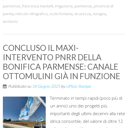
parmense
,
francesca mantelli
,
irrigazione
,
parmense
,
provincia di
parma
,
reticolo idrografico
,
scolo fontana
,
sicurezza
,
soragna
,
territorio
CONCLUSO IL MAXI-
INTERVENTO PNRR DELLA
BONIFICA PARMENSE: CANALE
OTTOMULINI GIÀ IN FUNZIONE
Pubblicato su
18 Giugno 2025
by
Ufficio Stampa
Terminato in tempi rapidi (poco più di
un anno) uno dei progetti più
importanti degli ultimi decenni alla rete
idrica consortile, del valore di oltre 12