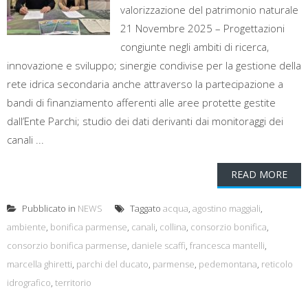
valorizzazione del patrimonio naturale
21 Novembre 2025 – Progettazioni
congiunte negli ambiti di ricerca,
innovazione e sviluppo; sinergie condivise per la gestione della
rete idrica secondaria anche attraverso la partecipazione a
bandi di finanziamento afferenti alle aree protette gestite
dall’Ente Parchi; studio dei dati derivanti dai monitoraggi dei
canali ...
READ MORE
Pubblicato in
NEWS
Taggato
acqua
,
agostino maggiali
,
ambiente
,
bonifica parmense
,
canali
,
collina
,
consorzio bonifica
,
consorzio bonifica parmense
,
daniele scaffi
,
francesca mantelli
,
marcella ghiretti
,
parchi del ducato
,
parmense
,
pedemontana
,
reticolo
idrografico
,
territorio