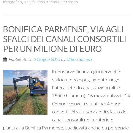
idrografico
,
siccità
,
sissa trecasali
,
territorio
BONIFICA PARMENSE, VIA AGLI
SFALCI DEI CANALI CONSORTILI
PER UN MILIONE DI EURO
Pubblicato su
3 Giugno 2025
by
Ufficio Stampa
Il Consorzio finanzia gli interventi di
sfalcio e decespugliamento lungo
l’intera rete di canalizzazioni (oltre
1500 chilometri): 16 mezzi utilizzati, 14
Comuni coinvolti situati nei 4 bacini
consortili Al via il servizio di sfalcio dei
canali consortili nel territorio di
pianura: la Bonifica Parmense, coadiuvata anche da personale