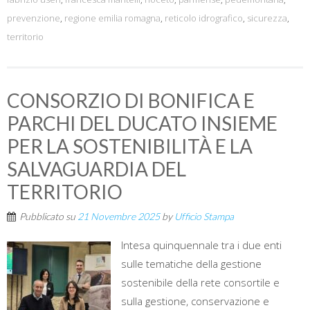
prevenzione
,
regione emilia romagna
,
reticolo idrografico
,
sicurezza
,
territorio
CONSORZIO DI BONIFICA E
PARCHI DEL DUCATO INSIEME
PER LA SOSTENIBILITÀ E LA
SALVAGUARDIA DEL
TERRITORIO
Pubblicato su
21 Novembre 2025
by
Ufficio Stampa
Intesa quinquennale tra i due enti
sulle tematiche della gestione
sostenibile della rete consortile e
sulla gestione, conservazione e