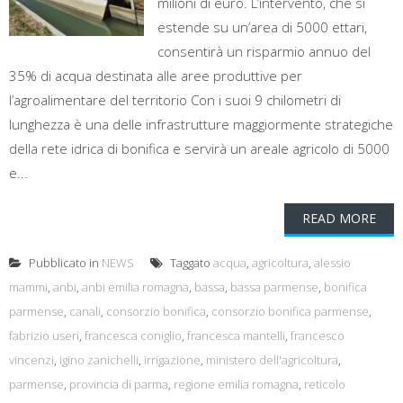
milioni di euro. L’intervento, che si
estende su un’area di 5000 ettari,
consentirà un risparmio annuo del
35% di acqua destinata alle aree produttive per
l’agroalimentare del territorio Con i suoi 9 chilometri di
lunghezza è una delle infrastrutture maggiormente strategiche
della rete idrica di bonifica e servirà un areale agricolo di 5000
e...
READ MORE
Pubblicato in
NEWS
Taggato
acqua
,
agricoltura
,
alessio
mammi
,
anbi
,
anbi emilia romagna
,
bassa
,
bassa parmense
,
bonifica
parmense
,
canali
,
consorzio bonifica
,
consorzio bonifica parmense
,
fabrizio useri
,
francesca coniglio
,
francesca mantelli
,
francesco
vincenzi
,
igino zanichelli
,
irrigazione
,
ministero dell'agricoltura
,
parmense
,
provincia di parma
,
regione emilia romagna
,
reticolo