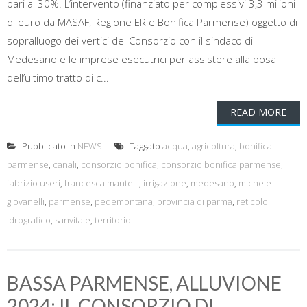
pari al 30%. L’intervento (finanziato per complessivi 3,3 milioni
di euro da MASAF, Regione ER e Bonifica Parmense) oggetto di
sopralluogo dei vertici del Consorzio con il sindaco di
Medesano e le imprese esecutrici per assistere alla posa
dell’ultimo tratto di c...
READ MORE
Pubblicato in
NEWS
Taggato
acqua
,
agricoltura
,
bonifica
parmense
,
canali
,
consorzio bonifica
,
consorzio bonifica parmense
,
fabrizio useri
,
francesca mantelli
,
irrigazione
,
medesano
,
michele
giovanelli
,
parmense
,
pedemontana
,
provincia di parma
,
reticolo
idrografico
,
sanvitale
,
territorio
BASSA PARMENSE, ALLUVIONE
2024: IL CONSORZIO DI