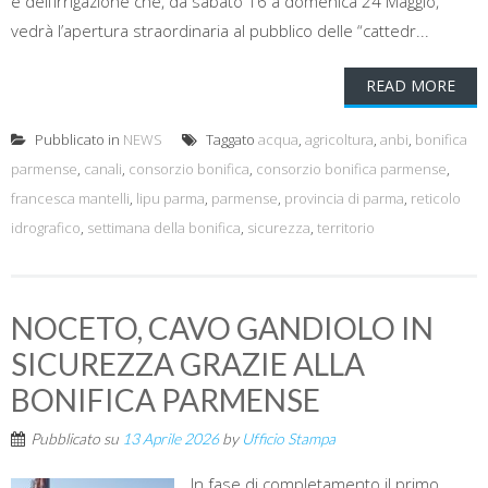
e dell’irrigazione che, da sabato 16 a domenica 24 Maggio,
vedrà l’apertura straordinaria al pubblico delle “cattedr...
READ MORE
Pubblicato in
NEWS
Taggato
acqua
,
agricoltura
,
anbi
,
bonifica
parmense
,
canali
,
consorzio bonifica
,
consorzio bonifica parmense
,
francesca mantelli
,
lipu parma
,
parmense
,
provincia di parma
,
reticolo
idrografico
,
settimana della bonifica
,
sicurezza
,
territorio
NOCETO, CAVO GANDIOLO IN
SICUREZZA GRAZIE ALLA
BONIFICA PARMENSE
Pubblicato su
13 Aprile 2026
by
Ufficio Stampa
In fase di completamento il primo