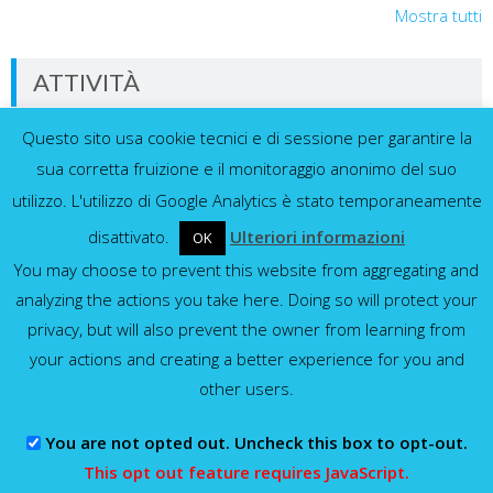
Mostra tutti
ATTIVITÀ
Questo sito usa cookie tecnici e di sessione per garantire la
Dati in tempo reale dalla nostra rete di
sensori
sua corretta fruizione e il monitoraggio anonimo del suo
utilizzo. L'utilizzo di Google Analytics è stato temporaneamente
disattivato.
Ulteriori informazioni
OK
You may choose to prevent this website from aggregating and
Idrometri e pluviometri
analyzing the actions you take here. Doing so will protect your
privacy, but will also prevent the owner from learning from
Mostra tutti
your actions and creating a better experience for you and
other users.
You are not opted out. Uncheck this box to opt-out.
Consorzio della Bonifica Parmense
This opt out feature requires JavaScript.
WordPress Theme
:
AccessPress Lite