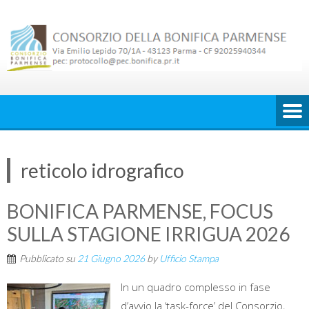
Skip
to
content
reticolo idrografico
BONIFICA PARMENSE, FOCUS
SULLA STAGIONE IRRIGUA 2026
Pubblicato su
21 Giugno 2026
by
Ufficio Stampa
In un quadro complesso in fase
d’avvio la ‘task-force’ del Consorzio,