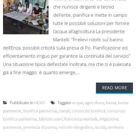
che riunisce dirigenti e tecnici
dell’ente, pianifica e mette in campo
tutte le possibili soluzioni per fornire
l’acqua all’agricoltura La presidente
Mantelli: “Prelievi ridotti sul bacino
dell’Enza, possibili criticità sulla presa di Po. Pianificazione ed
efficientamento irriguo per garantire la continuità del servizio”
Una situazione tipica dell’estate inoltrata, ma che si è palesata
già a fine maggio: è quanto emerge,...
READ MORE
Pubblicato in
NEWS
Taggato
acqua
,
agricoltura
,
bassa
,
bassa
parmense
,
bonifica parmense
,
canali
,
consorzio bonifica
,
consorzio
bonifica parmense
,
fabrizio useri
,
francesca mantelli
,
irrigazione
,
parmense
,
provincia di parma
,
reticolo idrografico
,
siccità
,
territorio