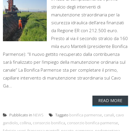
stralcio degli interventi di
manutenzione straordinaria per la
sicurezza idraulica dell’area finanziati
da Regione ER con 212.500 euro.
Presto al via il secondo stralcio da 160
mila euro Mantelli (presidente Bonifica
Parmense): “Il nuovo gettito recuperato dalla contribuenza
sarà finalizzato per l’impiego della manutenzione ordinaria sul
canale” La Bonifica Parmense sta per completare il primo,
capillare intervento di manutenzione straordinaria sul Cavo
Ga...
READ MORE
Pubblicato in
NEWS
Taggato
bonifica parmense
,
canali
,
cavo
gandiolo
,
collina
,
consorzio bonifica
,
consorzio bonifica parmense
,
fabrizio useri
,
francesca mantelli
,
noceto
,
parmense
,
pedemontana
,