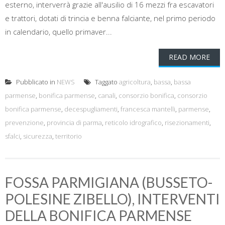
esterno, interverrà grazie all'ausilio di 16 mezzi fra escavatori
e trattori, dotati di trincia e benna falciante, nel primo periodo
in calendario, quello primaver...
READ MORE
Pubblicato in
NEWS
Taggato
agricoltura
,
bassa
,
bassa
parmense
,
bonifica parmense
,
canali
,
consorzio bonifica
,
consorzio
bonifica parmense
,
decespugliamenti
,
francesca mantelli
,
parmense
,
prevenzione
,
provincia di parma
,
reticolo idrografico
,
risezionamenti
,
sfalci
,
sicurezza
,
territorio
FOSSA PARMIGIANA (BUSSETO-
POLESINE ZIBELLO), INTERVENTI
DELLA BONIFICA PARMENSE