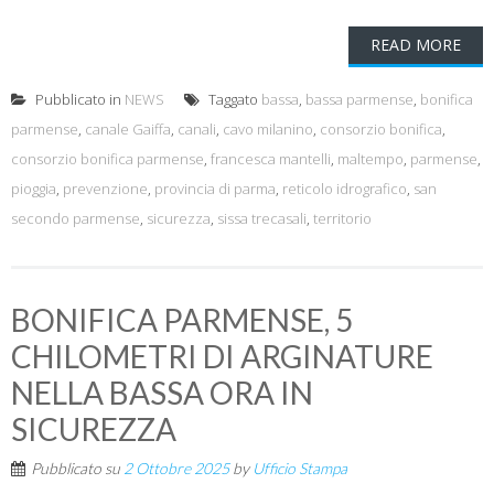
READ MORE
Pubblicato in
NEWS
Taggato
bassa
,
bassa parmense
,
bonifica
parmense
,
canale Gaiffa
,
canali
,
cavo milanino
,
consorzio bonifica
,
consorzio bonifica parmense
,
francesca mantelli
,
maltempo
,
parmense
,
pioggia
,
prevenzione
,
provincia di parma
,
reticolo idrografico
,
san
secondo parmense
,
sicurezza
,
sissa trecasali
,
territorio
BONIFICA PARMENSE, 5
CHILOMETRI DI ARGINATURE
NELLA BASSA ORA IN
SICUREZZA
Pubblicato su
2 Ottobre 2025
by
Ufficio Stampa