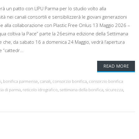
rà un patto con LIPU Parma per lo studio volto alla
ità nei canali consortili e sensibilizzerà le giovani generazioni
razie alla collaborazione con Plastic Free Onlus 13 Maggio 2026 –
Acqua coltiva la Pace” parte la 26esima edizione della Settimana
ione che, da sabato 16 a domenica 24 Maggio, vedrà l’apertura
e “cattedr...
READ MORE
i
,
bonifica parmense
,
canali
,
consorzio bonifica
,
consorzio bonifica
ia di parma
,
reticolo idrografico
,
settimana della bonifica
,
sicurezza
,