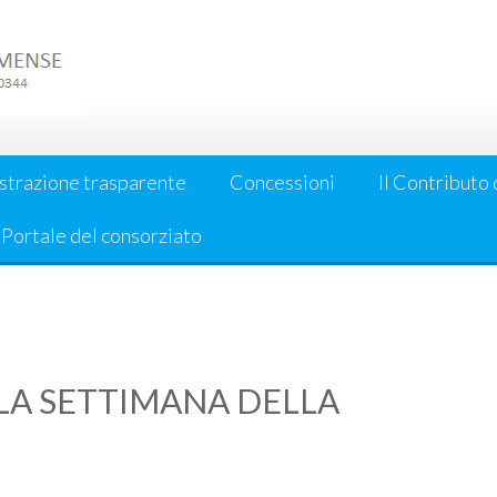
strazione trasparente
Concessioni
Il Contributo 
l Portale del consorziato
LA SETTIMANA DELLA