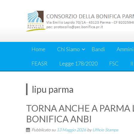
Skip
to
content
Home
Chi Siamo
Bandi
Ammini
FEASR
Legge 178/2020
FSC
I
lipu parma
TORNA ANCHE A PARMA 
BONIFICA ANBI
Pubblicato su
13 Maggio 2026
by
Ufficio Stampa