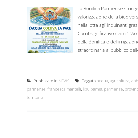
La Bonifica Parmense stringe
valorizzazione della biodivers
nella lotta agli inquinanti g
Con il significativo claim “L’
della Bonifica e dell’irrigaz
straordinaria al pubblico dell
Pubblicato in
NEWS
Taggato
acqua
,
agricoltura
,
anb
parmense
,
francesca mantelli
,
lipu parma
,
parmense
,
provinc
territorio