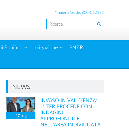
Numero Verde: 800-012191
di Bonifica
Irrigazione
PNRR
NEWS
INVASO IN VAL D’ENZA:
L’ITER PROCEDE CON
INDAGINI
17
Lug
APPROFONDITE
NELL’AREA INDIVIDUATA