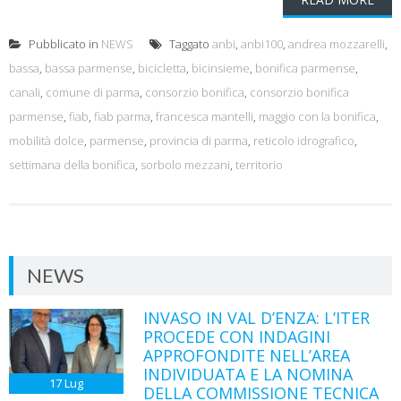
Pubblicato in
NEWS
Taggato
anbi
,
anbi100
,
andrea mozzarelli
,
bassa
,
bassa parmense
,
bicicletta
,
bicinsieme
,
bonifica parmense
,
canali
,
comune di parma
,
consorzio bonifica
,
consorzio bonifica
parmense
,
fiab
,
fiab parma
,
francesca mantelli
,
maggio con la bonifica
,
mobilità dolce
,
parmense
,
provincia di parma
,
reticolo idrografico
,
settimana della bonifica
,
sorbolo mezzani
,
territorio
NEWS
INVASO IN VAL D’ENZA: L’ITER
PROCEDE CON INDAGINI
APPROFONDITE NELL’AREA
INDIVIDUATA E LA NOMINA
17
Lug
DELLA COMMISSIONE TECNICA