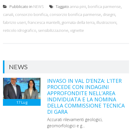
Pubblicato in
NEWS
Taggato
anna pini
,
bonifica parmense
,
canali
,
consorzio bonifica
,
consorzio bonifica parmense
,
disegni
,
fabrizio useri
,
francesca mantelli
,
giornata della terra
,
illustrazioni
,
reticolo idrografico
,
sensibilizzazione
,
vignette
NEWS
INVASO IN VAL D’ENZA: L’ITER
PROCEDE CON INDAGINI
APPROFONDITE NELL’AREA
INDIVIDUATA E LA NOMINA
17
Lug
DELLA COMMISSIONE TECNICA
DI GARA
Accurati rilevamenti geologici,
geomorfologici e g...