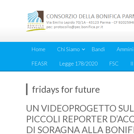
Skip
to
content
Home
Chi Siamo
Bandi
Ammini
FEASR
Legge 178/2020
FSC
I
fridays for future
UN VIDEOPROGETTO SUL 
PICCOLI REPORTER D’ACQ
DI SORAGNA ALLA BONI