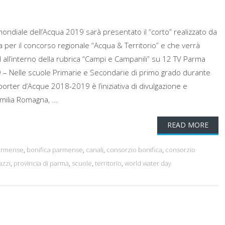
ondiale dell’Acqua 2019 sarà presentato il “corto” realizzato da
ba per il concorso regionale “Acqua & Territorio” e che verrà
ll’interno della rubrica “Campi e Campanili” su 12 TV Parma
 – Nelle scuole Primarie e Secondarie di primo grado durante
porter d’Acque 2018-2019 è l’iniziativa di divulgazione e
milia Romagna, ...
READ MORE
armense
,
bonifica parmense
,
canali
,
consorzio bonifica
,
consorzio
azzi
,
provincia di parma
,
scuole
,
territorio
,
world water day