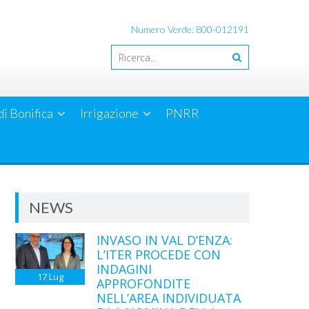
Numero Verde: 800-012191
di Bonifica
Irrigazione
PNRR
NEWS
INVASO IN VAL D’ENZA:
L’ITER PROCEDE CON
INDAGINI
17
Lug
APPROFONDITE
NELL’AREA INDIVIDUATA