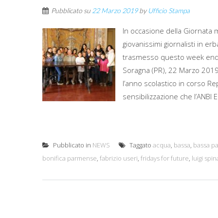
Pubblicato su
22 Marzo 2019
by
Ufficio Stampa
In occasione della Giornata m
giovanissimi giornalisti in er
trasmesso questo week end a
Soragna (PR), 22 Marzo 2019
l’anno scolastico in corso Re
sensibilizzazione che l’ANBI E
Pubblicato in
NEWS
Taggato
acqua
,
bassa
,
bassa p
bonifica parmense
,
fabrizio useri
,
fridays for future
,
luigi spin