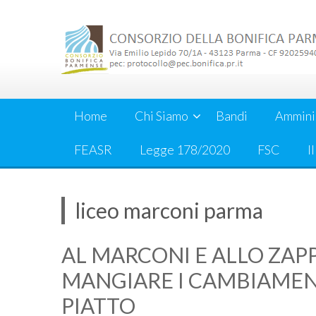
Skip
to
content
Home
Chi Siamo
Bandi
Ammini
FEASR
Legge 178/2020
FSC
I
liceo marconi parma
AL MARCONI E ALLO ZAP
MANGIARE I CAMBIAMENT
PIATTO