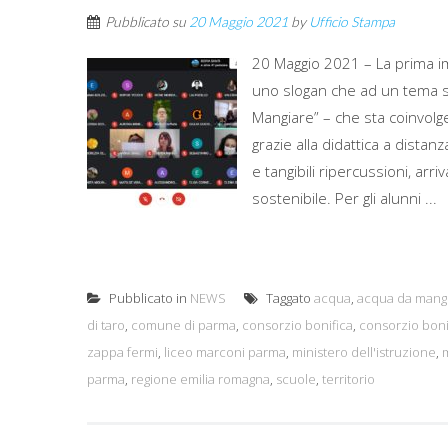
Pubblicato su
20 Maggio 2021
by
Ufficio Stampa
20 Maggio 2021 – La prima im
uno slogan che ad un tema sc
Mangiare” – che sta coinvolg
grazie alla didattica a distanza
e tangibili ripercussioni, arr
sostenibile. Per gli alunni ...
Pubblicato in
NEWS
Taggato
acqua
,
acqua da mang
di taro
,
comune di parma
,
consorzio bonifica
,
consorzio bon
zappa fermi
,
liceo marconi parma
,
ministero dell'istruzione
,
m
parma
,
regione emilia romagna
,
scuole
,
territorio