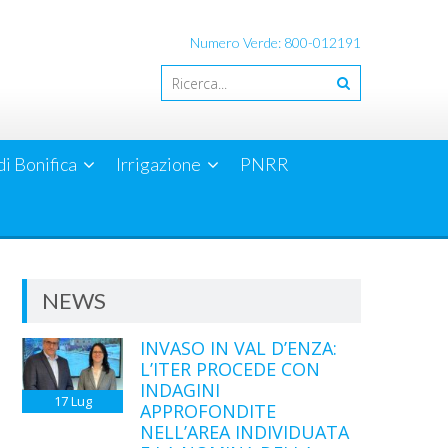
Numero Verde: 800-012191
di Bonifica
Irrigazione
PNRR
NEWS
INVASO IN VAL D’ENZA:
L’ITER PROCEDE CON
INDAGINI
17
Lug
APPROFONDITE
NELL’AREA INDIVIDUATA