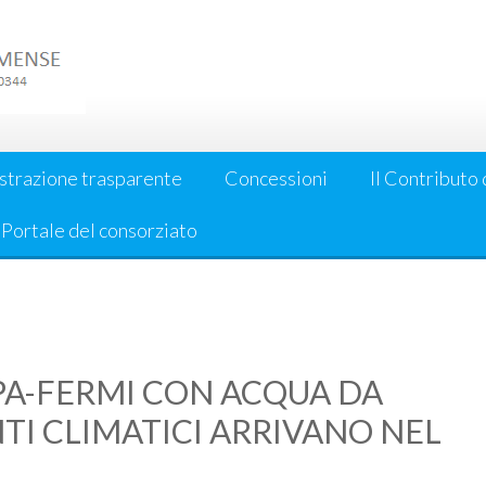
strazione trasparente
Concessioni
Il Contributo 
l Portale del consorziato
PA-FERMI CON ACQUA DA
I CLIMATICI ARRIVANO NEL