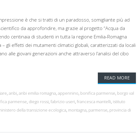
pressione è che si tratti di un paradosso, somigliante più ad
ientifico da approfondire, ma grazie al progetto “Acqua da
endo centinaia di studenti in tutta la regione Emilia-Romagna
 – gli effetti dei mutamenti climatici globali, caratterizzati da locali
ivano alle giovani generazioni anche attraverso l’analisi del cibo
READ MORE
iare
,
anbi
,
anbi emilia romagna
,
appennino
,
bonifica parmense
,
borgo val
ifica parmense
,
diego rossi
,
fabrizio useri
,
francesca mantelli
,
istituto
inistero della transizione ecologica
,
montagna
,
parmense
,
provincia di