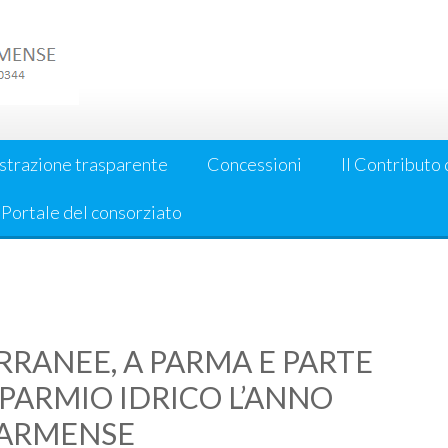
strazione trasparente
Concessioni
Il Contributo 
l Portale del consorziato
RANEE, A PARMA E PARTE
SPARMIO IDRICO L’ANNO
PARMENSE