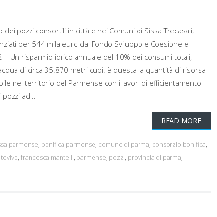
o dei pozzi consortili in città e nei Comuni di Sissa Trecasali,
anziati per 544 mila euro dal Fondo Sviluppo e Coesione e
– Un risparmio idrico annuale del 10% dei consumi totali,
qua di circa 35.870 metri cubi: è questa la quantità di risorsa
bile nel territorio del Parmense con i lavori di efficientamento
i pozzi ad...
READ MORE
ssa parmense
,
bonifica parmense
,
comune di parma
,
consorzio bonifica
,
ntevivo
,
francesca mantelli
,
parmense
,
pozzi
,
provincia di parma
,