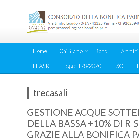
Skip
to
content
Home
Chi Siamo
Bandi
Ammini
FEASR
Legge 178/2020
FSC
I
trecasali
GESTIONE ACQUE SOTTER
DELLA BASSA +10% DI RI
GRAZIE ALLA BONIFICA 