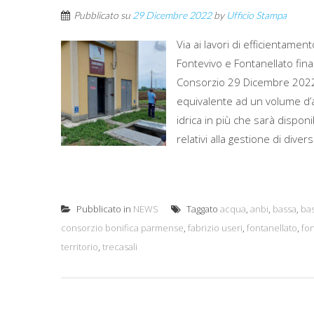
Pubblicato su
29 Dicembre 2022
by
Ufficio Stampa
Via ai lavori di efficientament
Fontevivo e Fontanellato fin
Consorzio 29 Dicembre 2022 
equivalente ad un volume d’ac
idrica in più che sarà disponi
relativi alla gestione di divers
Pubblicato in
NEWS
Taggato
acqua
,
anbi
,
bassa
,
ba
consorzio bonifica parmense
,
fabrizio useri
,
fontanellato
,
fo
territorio
,
trecasali