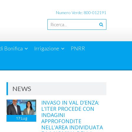
Numero Verde: 800-012191
di Bonifica
Irrigazione
PNRR
NEWS
INVASO IN VAL D’ENZA:
L’ITER PROCEDE CON
INDAGINI
17
Lug
APPROFONDITE
NELL’AREA INDIVIDUATA