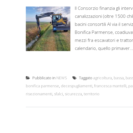
Il Consorzio finanzia gli inte
canalizzazioni (oltre 1500 chi
bacini consortili Al via il servi
Bonifica Parmense, coadiuvat
mezzi fra escavatori e trattor
calendario, quello primaver..
Pubblicato in
NEWS
Taggato
agricoltura
,
bassa
,
bas
bonifica parmense
,
decespugliamenti
,
francesca mantelli
,
pa
risezionamenti
,
sfalci
,
sicurezza
,
territorio