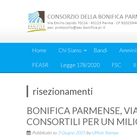
Skip
to
content
Home
Chi Siamo
Bandi
Ammini
FEASR
Legge 178/2020
FSC
I
risezionamenti
BONIFICA PARMENSE, VIA
CONSORTILI PER UN MIL
Pubblicato su
3 Giugno 2025
by
Ufficio Stampa