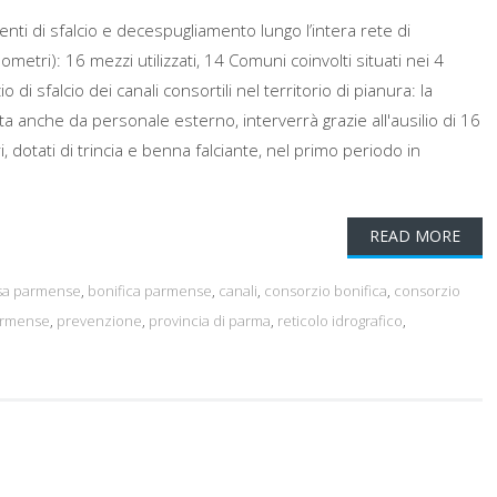
rventi di sfalcio e decespugliamento lungo l’intera rete di
lometri): 16 mezzi utilizzati, 14 Comuni coinvolti situati nei 4
zio di sfalcio dei canali consortili nel territorio di pianura: la
a anche da personale esterno, interverrà grazie all'ausilio di 16
i, dotati di trincia e benna falciante, nel primo periodo in
.
READ MORE
sa parmense
,
bonifica parmense
,
canali
,
consorzio bonifica
,
consorzio
rmense
,
prevenzione
,
provincia di parma
,
reticolo idrografico
,