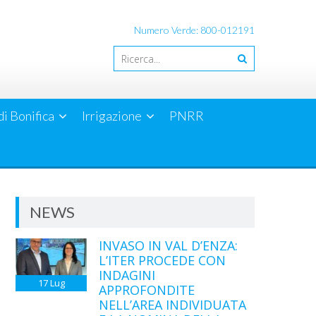
Numero Verde: 800-012191
di Bonifica
Irrigazione
PNRR
NEWS
INVASO IN VAL D’ENZA:
L’ITER PROCEDE CON
INDAGINI
17
Lug
APPROFONDITE
NELL’AREA INDIVIDUATA