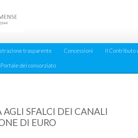
strazione trasparente
Concessioni
Il Contributo 
l Portale del consorziato
 AGLI SFALCI DEI CANALI
IONE DI EURO