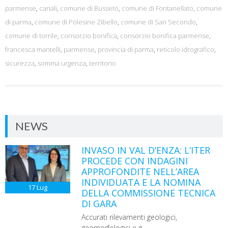
parmense
,
canali
,
comune di Busseto
,
comune di Fontanellato
,
comune
di parma
,
comune di Polesine Zibello
,
comune di San Secondo
,
comune di torrile
,
consorzio bonifica
,
consorzio bonifica parmense
,
francesca mantelli
,
parmense
,
provincia di parma
,
reticolo idrografico
,
sicurezza
,
somma urgenza
,
territorio
NEWS
INVASO IN VAL D’ENZA: L’ITER
PROCEDE CON INDAGINI
APPROFONDITE NELL’AREA
INDIVIDUATA E LA NOMINA
17
Lug
DELLA COMMISSIONE TECNICA
DI GARA
Accurati rilevamenti geologici,
geomorfologici e g...