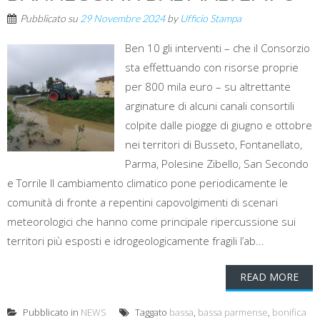
Pubblicato su
29 Novembre 2024
by
Ufficio Stampa
Ben 10 gli interventi – che il Consorzio
sta effettuando con risorse proprie
per 800 mila euro – su altrettante
arginature di alcuni canali consortili
colpite dalle piogge di giugno e ottobre
nei territori di Busseto, Fontanellato,
Parma, Polesine Zibello, San Secondo
e Torrile Il cambiamento climatico pone periodicamente le
comunità di fronte a repentini capovolgimenti di scenari
meteorologici che hanno come principale ripercussione sui
territori più esposti e idrogeologicamente fragili l’ab...
READ MORE
Pubblicato in
NEWS
Taggato
bassa
,
bassa parmense
,
bonifica