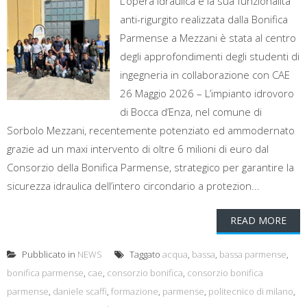
L’opera idraulica e la sua funzionalità
anti-rigurgito realizzata dalla Bonifica
Parmense a Mezzani è stata al centro
degli approfondimenti degli studenti di
ingegneria in collaborazione con CAE
26 Maggio 2026 – L’impianto idrovoro
di Bocca d’Enza, nel comune di
Sorbolo Mezzani, recentemente potenziato ed ammodernato
grazie ad un maxi intervento di oltre 6 milioni di euro dal
Consorzio della Bonifica Parmense, strategico per garantire la
sicurezza idraulica dell’intero circondario a protezion...
READ MORE
Pubblicato in
NEWS
Taggato
acqua
,
bassa
,
bassa parmense
,
bonifica parmense
,
cae
,
consorzio bonifica
,
consorzio bonifica
parmense
,
daniele scaffi
,
formazione
,
parmense
,
politecnico di milano
,