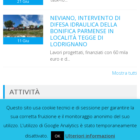
21
Giu
NEVIANO, INTERVENTO DI
DIFESA IDRAULICA DELLA
BONIFICA PARMENSE IN
LOCALITÀ TEGGE DI
11
Giu
LODRIGNANO
Lavori progettati, finanziati con 60 mila
euro e d...
Mostra tutti
ATTIVITÀ
Questo sito usa cookie tecnici e di sessione per garantire la
Dati in tempo reale dalla nostra rete di
sensori
sua corretta fruizione e il monitoraggio anonimo del suo
utilizzo. L'utilizzo di Google Analytics è stato temporaneamente
disattivato.
Ulteriori informazioni
OK