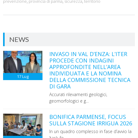
prevenzione
,
provincia di parma
,
sicurezza
,
territorio
NEWS
INVASO IN VAL D’ENZA: L’ITER
PROCEDE CON INDAGINI
APPROFONDITE NELL’AREA
INDIVIDUATA E LA NOMINA
17
Lug
DELLA COMMISSIONE TECNICA
DI GARA
Accurati rilevamenti geologici,
geomorfologici e g...
BONIFICA PARMENSE, FOCUS
SULLA STAGIONE IRRIGUA 2026
In un quadro complesso in fase d’avvio la
‘task-fo...