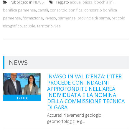
Pubblicato in
NEWS
Taggato
acqua
,
bassa
,
bocchialini
,
bonifica parmense
,
canali
,
consorzio bonifica
,
consorzio bonifica
parmense
,
formazione
,
invaso
,
parmense
,
provincia di parma
,
reticolo
idrografico
,
scuole
,
territorio
,
vea
NEWS
INVASO IN VAL D’ENZA: L’ITER
PROCEDE CON INDAGINI
APPROFONDITE NELL’AREA
INDIVIDUATA E LA NOMINA
17
Lug
DELLA COMMISSIONE TECNICA
DI GARA
Accurati rilevamenti geologici,
geomorfologici e g...