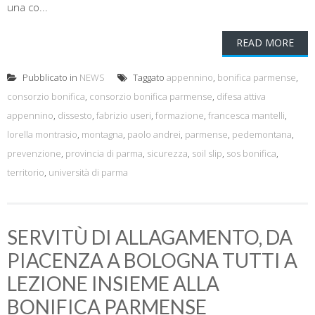
una co...
READ MORE
Pubblicato in
NEWS
Taggato
appennino
,
bonifica parmense
,
consorzio bonifica
,
consorzio bonifica parmense
,
difesa attiva
appennino
,
dissesto
,
fabrizio useri
,
formazione
,
francesca mantelli
,
lorella montrasio
,
montagna
,
paolo andrei
,
parmense
,
pedemontana
,
prevenzione
,
provincia di parma
,
sicurezza
,
soil slip
,
sos bonifica
,
territorio
,
università di parma
SERVITÙ DI ALLAGAMENTO, DA
PIACENZA A BOLOGNA TUTTI A
LEZIONE INSIEME ALLA
BONIFICA PARMENSE