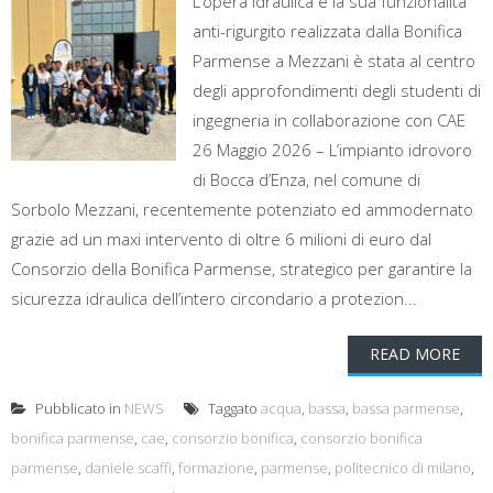
L’opera idraulica e la sua funzionalità
anti-rigurgito realizzata dalla Bonifica
Parmense a Mezzani è stata al centro
degli approfondimenti degli studenti di
ingegneria in collaborazione con CAE
26 Maggio 2026 – L’impianto idrovoro
di Bocca d’Enza, nel comune di
Sorbolo Mezzani, recentemente potenziato ed ammodernato
grazie ad un maxi intervento di oltre 6 milioni di euro dal
Consorzio della Bonifica Parmense, strategico per garantire la
sicurezza idraulica dell’intero circondario a protezion...
READ MORE
Pubblicato in
NEWS
Taggato
acqua
,
bassa
,
bassa parmense
,
bonifica parmense
,
cae
,
consorzio bonifica
,
consorzio bonifica
parmense
,
daniele scaffi
,
formazione
,
parmense
,
politecnico di milano
,