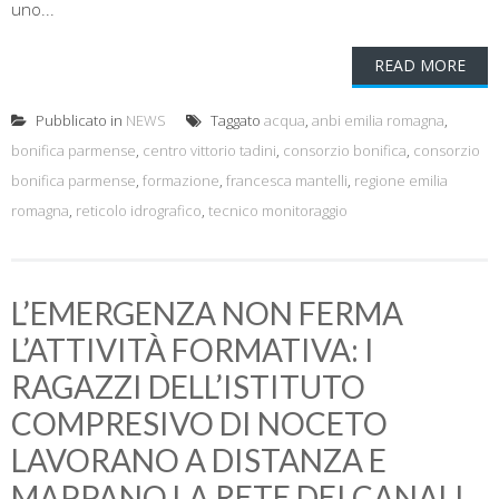
uno...
READ MORE
Pubblicato in
NEWS
Taggato
acqua
,
anbi emilia romagna
,
bonifica parmense
,
centro vittorio tadini
,
consorzio bonifica
,
consorzio
bonifica parmense
,
formazione
,
francesca mantelli
,
regione emilia
romagna
,
reticolo idrografico
,
tecnico monitoraggio
L’EMERGENZA NON FERMA
L’ATTIVITÀ FORMATIVA: I
RAGAZZI DELL’ISTITUTO
COMPRESIVO DI NOCETO
LAVORANO A DISTANZA E
MAPPANO LA RETE DEI CANALI