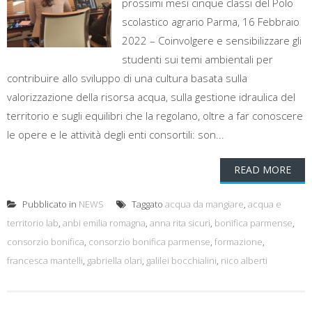
prossimi mesi cinque classi del Polo
scolastico agrario Parma, 16 Febbraio
2022 – Coinvolgere e sensibilizzare gli
studenti sui temi ambientali per
contribuire allo sviluppo di una cultura basata sulla
valorizzazione della risorsa acqua, sulla gestione idraulica del
territorio e sugli equilibri che la regolano, oltre a far conoscere
le opere e le attività degli enti consortili: son...
READ MORE
Pubblicato in
NEWS
Taggato
acqua da mangiare
,
acqua e
territorio lab
,
anbi emilia romagna
,
anna rita sicuri
,
bonifica parmense
,
consorzio bonifica
,
consorzio bonifica parmense
,
formazione
,
francesca mantelli
,
gabriella olari
,
galilei bocchialini
,
nico alberti