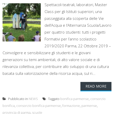
Spettacoli teatrali, laboratori, Master
Class per gli Istituti superiori, una
passeggiata alla scoperta delle Vie
dell’Acqua e l’Alternanza Scuola/Lavoro
per quattro studenti: tutti i progetti
Formativi per l’anno scolastico
2019/2020 Parma, 22 Ottobre 2019 –
Coinvolgere e sensibilizzare gli studenti e le giovani
generazioni su temi ambientali, di alto valore sociale e di
rilevanza collettiva, per contribuire allo sviluppo di una cultura
basata sulla valorizzazione della risorsa acqua, sul ri...
READ MORE
Pubblicato in
NEWS
Taggato
bonifica parmense
,
consorzio
bonifica
,
consorzio bonifica parmense
,
formazione
,
parmense
,
provincia di parma
,
scuole