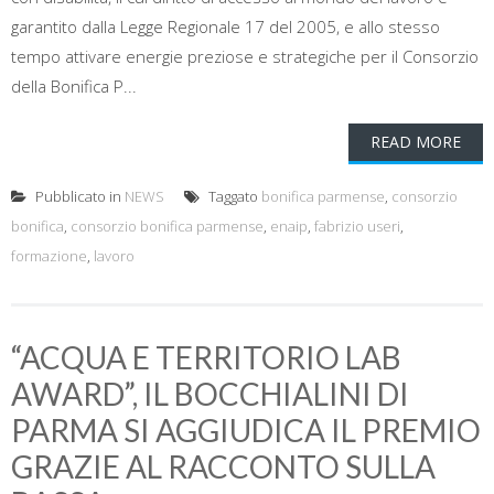
garantito dalla Legge Regionale 17 del 2005, e allo stesso
tempo attivare energie preziose e strategiche per il Consorzio
della Bonifica P...
READ MORE
Pubblicato in
NEWS
Taggato
bonifica parmense
,
consorzio
bonifica
,
consorzio bonifica parmense
,
enaip
,
fabrizio useri
,
formazione
,
lavoro
“ACQUA E TERRITORIO LAB
AWARD”, IL BOCCHIALINI DI
PARMA SI AGGIUDICA IL PREMIO
GRAZIE AL RACCONTO SULLA