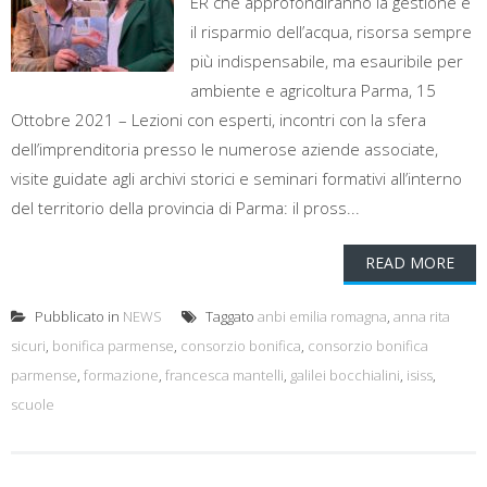
ER che approfondiranno la gestione e
il risparmio dell’acqua, risorsa sempre
più indispensabile, ma esauribile per
ambiente e agricoltura Parma, 15
Ottobre 2021 – Lezioni con esperti, incontri con la sfera
dell’imprenditoria presso le numerose aziende associate,
visite guidate agli archivi storici e seminari formativi all’interno
del territorio della provincia di Parma: il pross...
READ MORE
Pubblicato in
NEWS
Taggato
anbi emilia romagna
,
anna rita
sicuri
,
bonifica parmense
,
consorzio bonifica
,
consorzio bonifica
parmense
,
formazione
,
francesca mantelli
,
galilei bocchialini
,
isiss
,
scuole