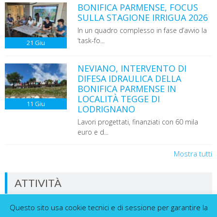
BONIFICA PARMENSE, FOCUS
SULLA STAGIONE IRRIGUA 2026
In un quadro complesso in fase d’avvio la
‘task-fo...
21
Giu
NEVIANO, INTERVENTO DI
DIFESA IDRAULICA DELLA
BONIFICA PARMENSE IN
LOCALITÀ TEGGE DI
11
Giu
LODRIGNANO
Lavori progettati, finanziati con 60 mila
euro e d...
Mostra tutti
ATTIVITÀ
Questo sito usa cookie tecnici e di sessione per garantire la
Dati in tempo reale dalla nostra rete di