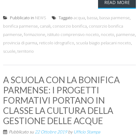
READ MORE
Pubblicato in
NEWS
Taggato
acqua
,
bassa
,
bassa parmense
,
bonifica parmense
,
canali
,
consorzio bonifica
,
consorzio bonifica
parmense
,
formazione
,
istituto comprensivo noceto
,
noceto
,
parmense
,
provincia di parma
,
reticolo idrografico
,
scuola biagio pelacani noceto
,
scuole
,
territorio
A SCUOLA CON LA BONIFICA
PARMENSE: I PROGETTI
FORMATIVI PORTANO IN
CLASSE LA CULTURA DELLA
GESTIONE DELLE ACQUE
Pubblicato su
22 Ottobre 2019
by
Ufficio Stampa