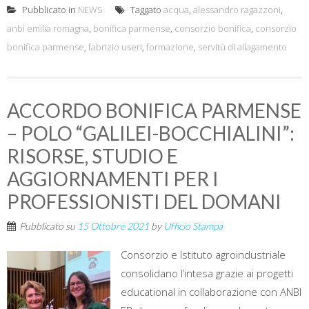
Pubblicato in
NEWS
Taggato
acqua
,
alessandro ragazzoni
,
anbi emilia romagna
,
bonifica parmense
,
consorzio bonifica
,
consorzio
bonifica parmense
,
fabrizio useri
,
formazione
,
servitù di allagamento
ACCORDO BONIFICA PARMENSE
– POLO “GALILEI-BOCCHIALINI”:
RISORSE, STUDIO E
AGGIORNAMENTI PER I
PROFESSIONISTI DEL DOMANI
Pubblicato su
15 Ottobre 2021
by
Ufficio Stampa
Consorzio e Istituto agroindustriale
consolidano l’intesa grazie ai progetti
educational in collaborazione con ANBI