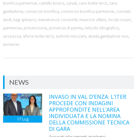
bonifica parmense
,
camillo bosco
,
canali
,
cavo botte terzi
,
cavo
gambalone
,
consorzio bonifica
,
consorzio bonifica parmense
,
corrado
dodi
,
luigi spinazzi
,
maestranze consortili
,
maurizio villani
,
nicola cesari
,
parmense
,
prevenzione
,
provincia di parma
,
reticolo idrografico
,
sicurezza
,
sifone botte terzi
,
sorbolo mezzani
,
strada gambalone vivo
,
territorio
NEWS
INVASO IN VAL D’ENZA: L’ITER
PROCEDE CON INDAGINI
APPROFONDITE NELL’AREA
INDIVIDUATA E LA NOMINA
17
Lug
DELLA COMMISSIONE TECNICA
DI GARA
Accurati rilevamenti geologici,